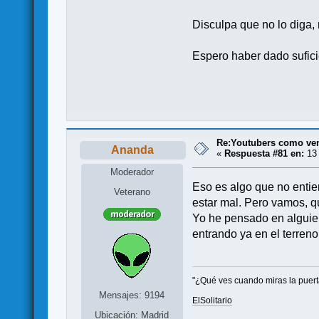
Disculpa que no lo diga
Espero haber dado sufici
Re:Youtubers como ve
Ananda
«
Respuesta #81 en:
13 
Moderador
Eso es algo que no entie
Veterano
estar mal. Pero vamos, qu
Yo he pensado en alguien
entrando ya en el terren
"¿Qué ves cuando miras la puerta?
Mensajes: 9194
ElSolitario
Ubicación: Madrid