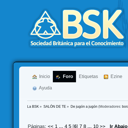
  Inicio
  Foro
Etiquetas
  Ezine
  Ayuda
La BSK
»
SALÓN DE TE
»
De jugón a jugón
(Moderadores:
bor
Páginas:
<<
1
...
4
5
[
6
]
7
8
...
10
>>
Ir Abajo