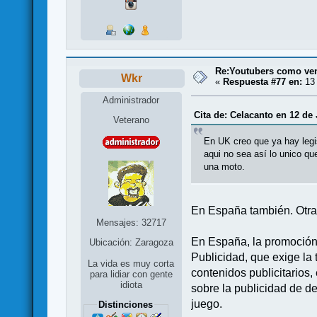
Re:Youtubers como ve
Wkr
«
Respuesta #77 en:
13 
Administrador
Cita de: Celacanto en 12 de 
Veterano
En UK creo que ya hay legis
aqui no sea así lo unico qu
una moto.
En España también. Otra 
Mensajes: 32717
En España, la promoción 
Ubicación: Zaragoza
Publicidad, que exige la 
La vida es muy corta
contenidos publicitarios,
para lidiar con gente
idiota
sobre la publicidad de d
juego.
Distinciones