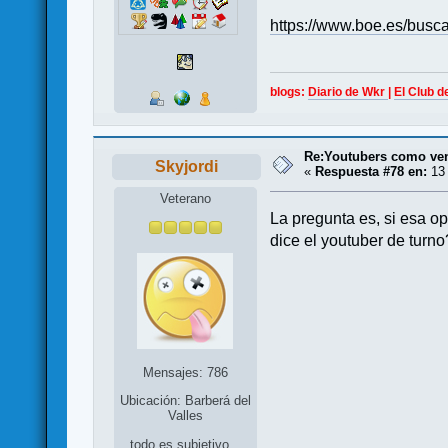
https://www.boe.es/bus
blogs:
Diario de Wkr
|
El Club d
Re:Youtubers como ve
Skyjordi
«
Respuesta #78 en:
13 
Veterano
La pregunta es, si esa op
dice el youtuber de turno
Mensajes: 786
Ubicación: Barberá del
Valles
todo es subjetivo...