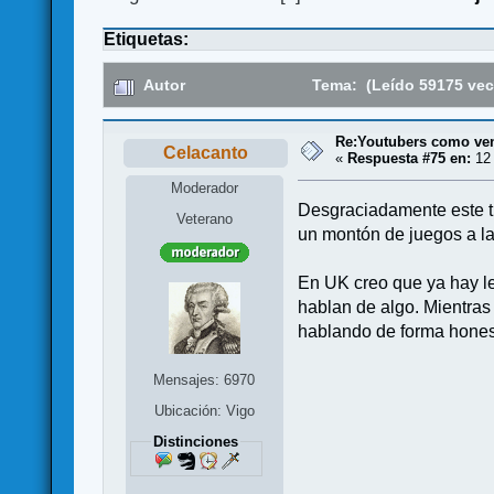
Etiquetas:
Autor
Tema: (Leído 59175 vec
Re:Youtubers como ve
Celacanto
«
Respuesta #75 en:
12 
Moderador
Desgraciadamente este tip
Veterano
un montón de juegos a la
En UK creo que ya hay leg
hablan de algo. Mientras 
hablando de forma hones
Mensajes: 6970
Ubicación: Vigo
Distinciones