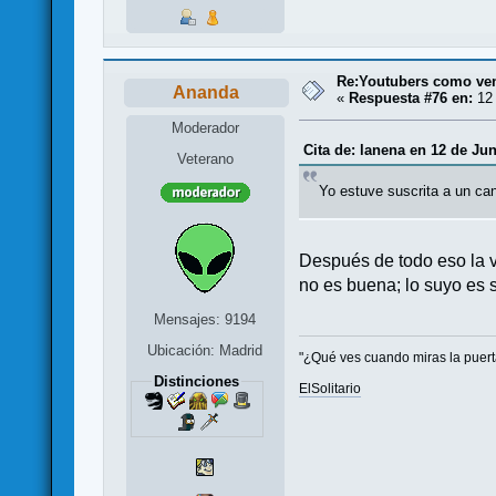
Re:Youtubers como ve
Ananda
«
Respuesta #76 en:
12 
Moderador
Cita de: lanena en 12 de Jun
Veterano
Yo estuve suscrita a un can
Después de todo eso la ve
no es buena; lo suyo es 
Mensajes: 9194
Ubicación: Madrid
"¿Qué ves cuando miras la puerta?
Distinciones
ElSolitario