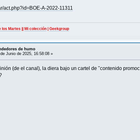
car/act.php?id=BOE-A-2022-11311
e los Martes
||
Mi colección
|
Geekgroup
ndedores de humo
de Junio de 2025, 16:58:08 »
inión (de el canal), la diera bajo un cartel de "contenido promoc
?