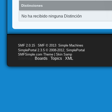
Distinciones
No ha recibido ninguna Distinción
SMF 2.0.15
|
SMF © 2013
,
Simple Machines
SimplePortal 2.3.5 © 2008-2012, SimplePortal
SMFSimple.com Theme | Skin Samp
Sitemap:
Boards
|
Topics
|
XML