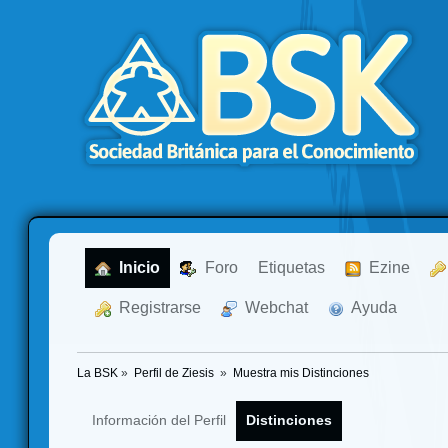
  Inicio
  Foro
Etiquetas
  Ezine
  Registrarse
  Webchat
  Ayuda
La BSK
»
Perfil de Ziesis 
»
Muestra mis Distinciones
Información del Perfil
Distinciones