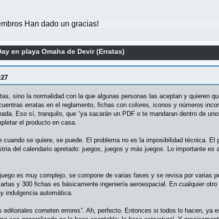
mbros Han dado un gracias!
ay en playa Omaha de Devir (Erratas)
:27
rratas, sino la normalidad con la que algunas personas las aceptan y quiere
cuentras erratas en el reglamento, fichas con colores, iconos y números inc
nada. Eso sí, tranquilo, que “ya sacarán un PDF o te mandaran dentro de uno
pletar el producto en casa.
 cuando se quiere, se puede. El problema no es la imposibilidad técnica. El p
tria del calendario apretado: juegos, juegos y más juegos. Lo importante es an
 juego es muy complejo, se compone de varias fases y se revisa por varias p
artas y 300 fichas es básicamente ingeniería aeroespacial. En cualquier otro 
y indulgencia automática.
 las editoriales cometen errores”. Ah, perfecto. Entonces si todos lo hacen, ya