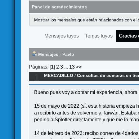
Panel de agradecimientos
Mostrar los mensajes que están relacionados con el 
Mensajes tuyos
Temas tuyos
Gracias 
Mensajes - Pavlo
Páginas: [
1
]
2
3
...
13
>>
1
MERCADILLO
/
Consultas de compras en ti
Bueno pues voy a contar mi experiencia, ahora
15 de mayo de 2022 (sí, esta historia empieza 
a recibirlo antes de volverme a Taiwán. Estab
pedirlo a Splotter directamente y que me lo man
14 de febrero de 2023: recibo correo de 4dados