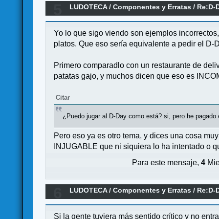
5
LUDOTECA
/
Componentes y Erratas
/
Re:D-D
Yo lo que sigo viendo son ejemplos incorrectos
platos. Que eso sería equivalente a pedir el D-
Primero comparadlo con un restaurante de deliver
patatas gajo, y muchos dicen que eso es INCOM
Citar
¿Puedo jugar al D-Day como está? si, pero he pagado el
Pero eso ya es otro tema, y dices una cosa mu
INJUGABLE que ni siquiera lo ha intentado o que
Para este mensaje,
4
Mie
6
LUDOTECA
/
Componentes y Erratas
/
Re:D-D
Si la gente tuviera más sentido crítico y no entr