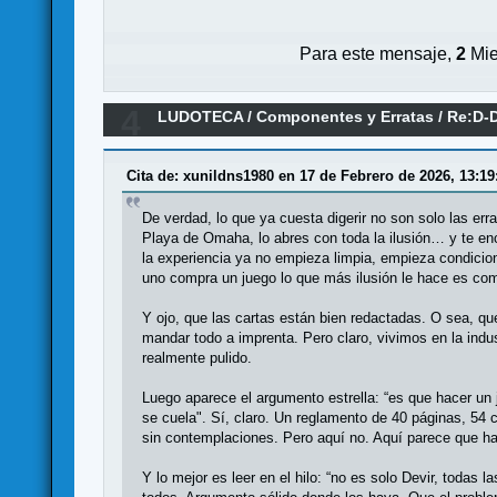
Para este mensaje,
2
Mie
4
LUDOTECA
/
Componentes y Erratas
/
Re:D-D
Cita de: xunildns1980 en 17 de Febrero de 2026, 13:19
De verdad, lo que ya cuesta digerir no son solo las e
Playa de Omaha, lo abres con toda la ilusión… y te en
la experiencia ya no empieza limpia, empieza condicio
uno compra un juego lo que más ilusión le hace es com
Y ojo, que las cartas están bien redactadas. O sea, que
mandar todo a imprenta. Pero claro, vivimos en la indus
realmente pulido.
Luego aparece el argumento estrella: “es que hacer un
se cuela". Sí, claro. Un reglamento de 40 páginas, 54 c
sin contemplaciones. Pero aquí no. Aquí parece que ha
Y lo mejor es leer en el hilo: “no es solo Devir, todas