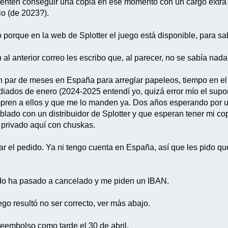
ntenten conseguir una copia en ese momento con un cargo extr
io (de 2023?).
 porque en la web de Splotter el juego está disponible, para sa
l anterior correo les escribo que, al parecer, no se sabía nada.
 par de meses en España para arreglar papeleos, tiempo en el q
diados de enero (2024-2025 entendí yo, quizá error mío el supo
ompren a ellos y que me lo manden ya. Dos años esperando por 
blado con un distribuidor de Splotter y que esperan tener mi 
privado aquí con chuskas.
ar el pedido. Ya ni tengo cuenta en España, así que les pido q
ido ha pasado a cancelado y me piden un IBAN.
go resultó no ser correcto, ver más abajo.
reembolso como tarde el 30 de abril.