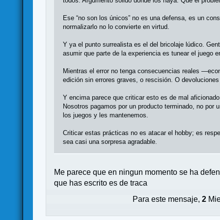
todos. Argumento sólido donde los haya. Que el problem
Ese “no son los únicos” no es una defensa, es un consu
normalizarlo no lo convierte en virtud.
Y ya el punto surrealista es el del bricolaje lúdico. G
asumir que parte de la experiencia es tunear el juego en
Mientras el error no tenga consecuencias reales —econó
edición sin errores graves, o rescisión. O devolucion
Y encima parece que criticar esto es de mal aficionad
Nosotros pagamos por un producto terminado, no por un
los juegos y les mantenemos.
Criticar estas prácticas no es atacar el hobby; es resp
sea casi una sorpresa agradable.
Me parece que en ningun momento se ha defendid
que has escrito es de traca
Para este mensaje,
2
Mie