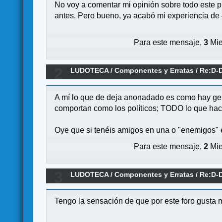
No voy a comentar mi opinión sobre todo este 
antes. Pero bueno, ya acabó mi experiencia de
Para este mensaje,
3
Mie
2
LUDOTECA
/
Componentes y Erratas
/
Re:D-D
A mí lo que de deja anonadado es como hay gen
comportan como los políticos; TODO lo que hace 
Oye que si tenéis amigos en una o "enemigos" en
Para este mensaje,
2
Mie
3
LUDOTECA
/
Componentes y Erratas
/
Re:D-D
Tengo la sensación de que por este foro gusta 