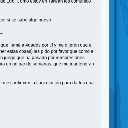
a de 10€. Como estoy en Taiwán les comunico
ber si se sabe algo nuevo.
..
ue llamé a 4dados por tlf y me dijeron que el
ner estas cosas) les pido por favor que como el
un juego que ha pasado por reimpresiones.
copia en un par de semanas, que me mantendrán
ue me confirmen la cancelación para darles una