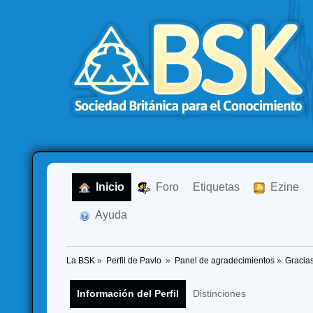
  Inicio
  Foro
Etiquetas
  Ezine
  Ayuda
La BSK
»
Perfil de Pavlo 
»
Panel de agradecimientos
»
Gracia
Información del Perfil
Distinciones