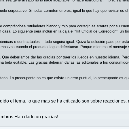
a sea generalizado no lo hace aceptable; lo hace estructural. Y precisament
elo corporativo. Si todas cometen errores, igual lo que hay que revisar es el
ente comprándose rotuladores blanco y rojo para corregir las erratas por su cu
 casa. Lo siguiente será incluir en la caja el “Kit Oficial de Corrección”: un b
micas o contractuales— todo seguirá igual. Quizá la solución pase por están
es masivas cuando el producto llegue defectuoso. Porque mientras el mensaje
o. Que deberíamos dar las gracias por traer los juegos en nuestro idioma. Pe
a beta editable. Las gracias deberían darlas las editoriales a los consumido
etarlo. Lo preocupante no es que exista un error puntual, lo preocupante es qu
o el tema, lo que mas se ha criticado son sobre reacciones, mi
mbros Han dado un gracias!