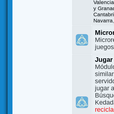
Valencia
y Grana
Cantabri
Navarra
Micro
Micror
juego
Jugar
Módulo
simila
servid
jugar 
Búsque
Kedada
recicl