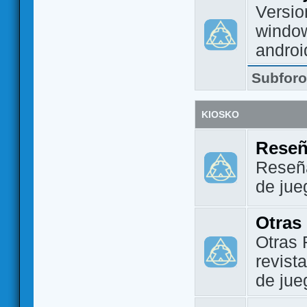
Versio
window
androi
Subfor
KIOSKO
Reseñ
Reseña
de jue
Otras
Otras 
revist
de jue