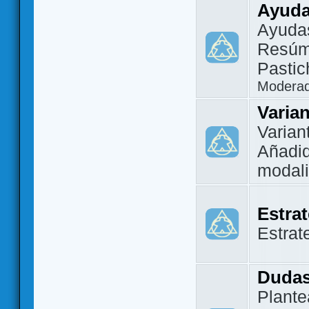
Ayuda
Ayuda
Resúm
Pastic
Modera
Varia
Varian
Añadi
modal
Estra
Estrat
Dudas
Plante