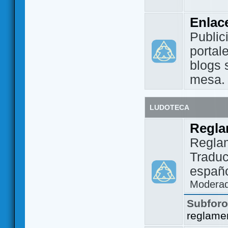
Enlac
Public
portal
blogs 
mesa.
LUDOTECA
Regla
Regla
Traduc
españo
Modera
Subfor
reglame