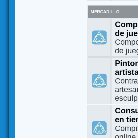
MERCADILLO
Compo
de ju
Compo
de jue
Pintor
artist
Contra
artesa
esculp
Consu
en ti
Compra
online 