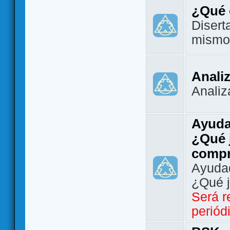
¿Qué 
Disert
mismo
Analiz
Analiz
Ayuda
¿Qué 
comp
Ayudad
¿Qué 
Será r
periód