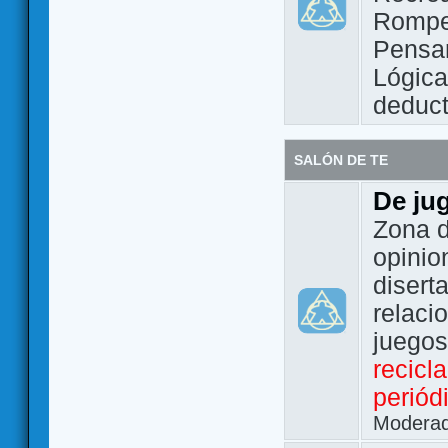
Rompe
Pensam
Lógic
deduct
SALÓN DE TE
De ju
Zona d
opinio
disert
relaci
juego
recicl
periód
Modera