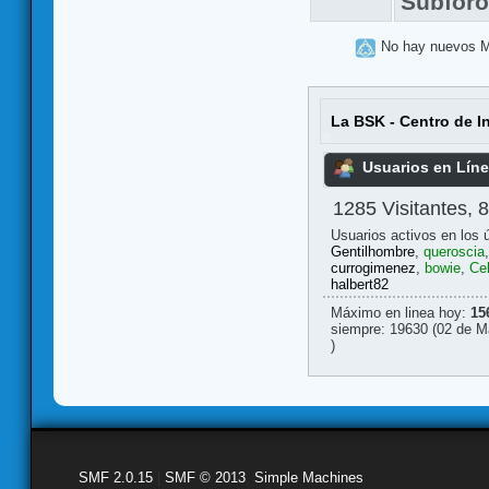
Subfor
No hay nuevos 
La BSK - Centro de I
Usuarios en Lín
1285 Visitantes, 
Usuarios activos en los 
Gentilhombre
,
queroscia
currogimenez
,
bowie
,
Ce
halbert82
Máximo en linea hoy:
15
siempre: 19630 (02 de M
)
SMF 2.0.15
|
SMF © 2013
,
Simple Machines