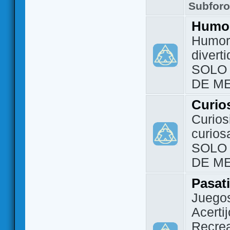
Subfor
Humo
Humor 
divert
SOLO
DE M
Curio
Curios
curios
SOLO
DE M
Pasat
Juegos
Acerti
Recrea