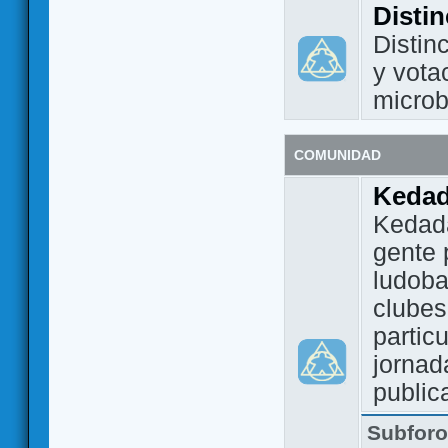
Disti
Distin
y vota
micro
COMUNIDAD
Keda
Kedada
gente 
ludoba
clubes
partic
jornad
public
Subfor