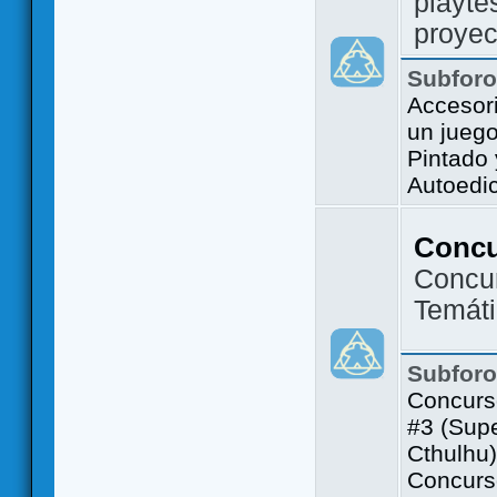
playte
proyec
Subfor
Accesor
un jueg
Pintado
Autoedi
Conc
Concu
Temát
Subfor
Concurs
#3 (Sup
Cthulhu)
Concurs