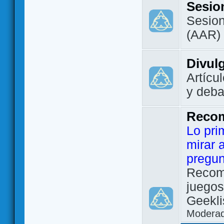
Sesio
Sesion
(AAR)
Divul
Artícu
y deba
Reco
Lo pri
mirar 
pregun
Recom
juegos
Geekli
Modera