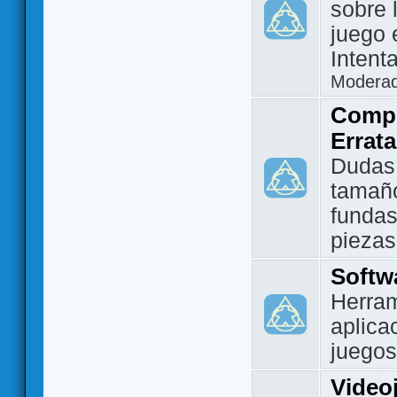
sobre 
juego 
Intent
Modera
Compo
Errat
Dudas
tamañ
fundas
piezas
Softw
Herram
aplica
juegos
Video