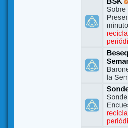
BSK
Sobre 
Presen
minut
recicl
periód
Beseq
Sema
Barone
la Se
Sond
Sondeo
Encue
recicl
periód