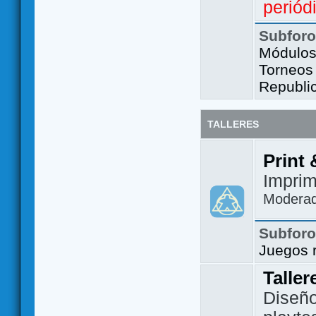
periód
Subfor
Módulos 
Torneos
Republi
TALLERES
Print 
Imprim
Modera
Subfor
Juegos 
Taller
Diseño