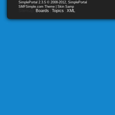
SimplePortal 2.3.5 © 2008-2012, SimplePortal
SMFSimple.com Theme | Skin Samp
Sitemap:
Boards
|
Topics
|
XML