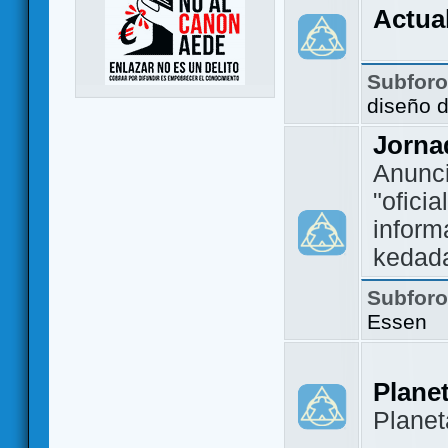
Actua
Subfor
diseño 
Jorna
Anunc
"ofici
inform
kedad
Subfor
Essen
Plane
Plane