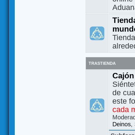
Aduan
Tienda
mund
Tienda
alrede
TRASTIENDA
Cajón
Siénte
de cua
este f
cada 
Modera
Deinos
,