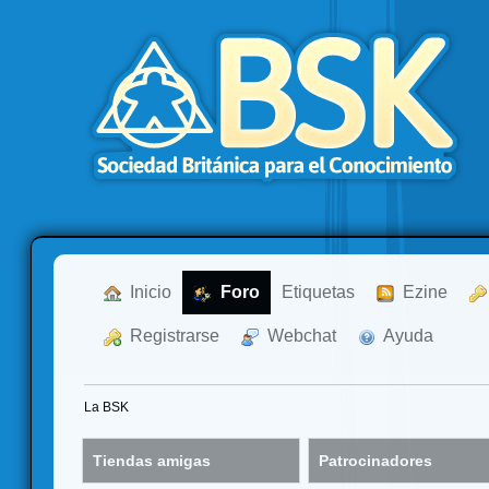
  Inicio
  Foro
Etiquetas
  Ezine
  Registrarse
  Webchat
  Ayuda
La BSK
Tiendas amigas
Patrocinadores