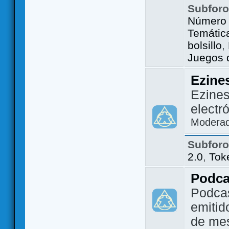
Subfor
Número 
Temátic
bolsillo
,
Juegos d
Ezine
Ezines
electr
Modera
Subfor
2.0
,
Tok
Podca
Podca
emitid
de me