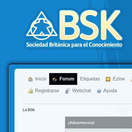
  Inicio
  Forum
Etiquetas
  Ezine
  Registrarse
  Webchat
  Ayuda
La BSK
¡Advertencia!