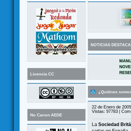
NOTICIAS DESTAC
MANU
NOVE
RESE
Licencia CC
¿Quiénes somo
22 de Enero de 2009
Vistas: 97783 | Come
No Canon AEDE
La
Sociedad Britá
cartas en España.