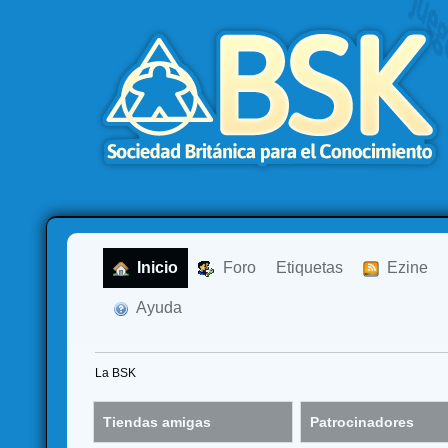
  Inicio
  Foro
Etiquetas
  Ezine
  Ayuda
La BSK
Tiendas amigas
Patrocinadores