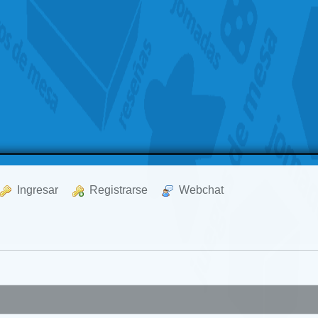
  Ingresar
  Registrarse
  Webchat