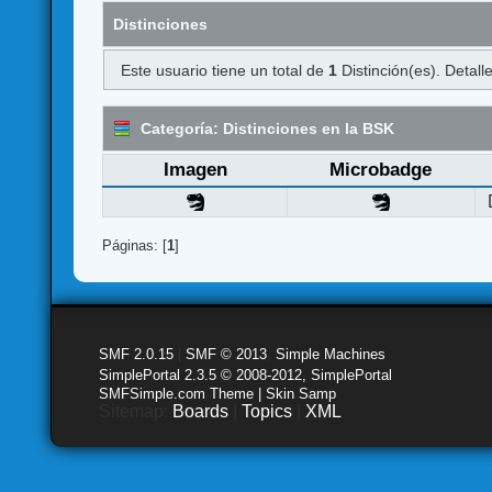
Distinciones
Este usuario tiene un total de
1
Distinción(es). Detalle
Categoría: Distinciones en la BSK
Imagen
Microbadge
Páginas: [
1
]
SMF 2.0.15
|
SMF © 2013
,
Simple Machines
SimplePortal 2.3.5 © 2008-2012, SimplePortal
SMFSimple.com Theme | Skin Samp
Sitemap:
Boards
|
Topics
|
XML