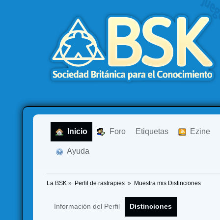
  Inicio
  Foro
Etiquetas
  Ezine
  Ayuda
La BSK
»
Perfil de rastrapies 
»
Muestra mis Distinciones
Información del Perfil
Distinciones