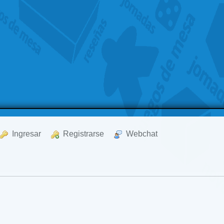
  Ingresar
  Registrarse
  Webchat