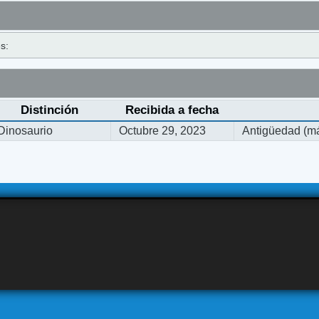
s:
Distinción
Recibida a fecha
Dinosaurio
Octubre 29, 2023
Antigüedad (má