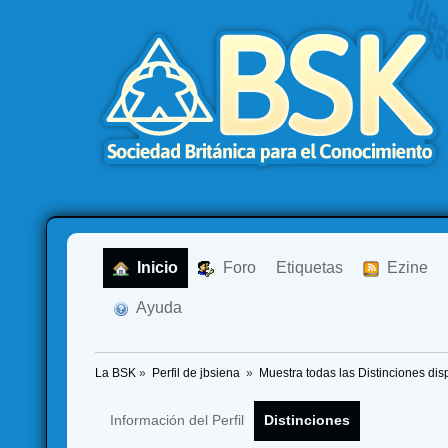
  Inicio
  Foro
Etiquetas
  Ezine
  Ayuda
La BSK
»
Perfil de jbsiena 
»
Muestra todas las Distinciones dis
Información del Perfil
Distinciones