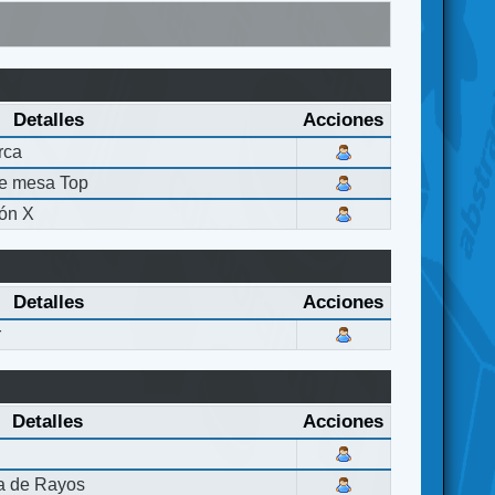
Detalles
Acciones
rca
de mesa Top
ón X
Detalles
Acciones
r
Detalles
Acciones
la de Rayos