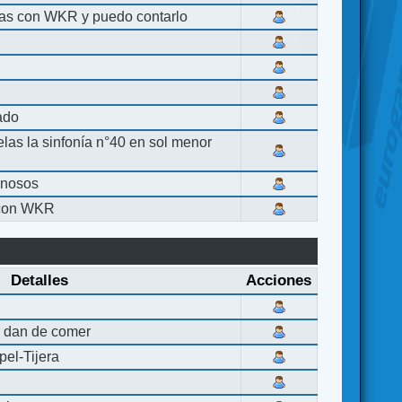
las con WKR y puedo contarlo
lado
elas la sinfonía n°40 en sol menor
inosos
 con WKR
Detalles
Acciones
 dan de comer
el-Tijera