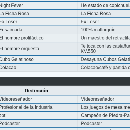
Night Fever
He estado de copichue
La Ficha Rosa
La Ficha Rosa
Ex Loser
Ex Loser
Ensaimada
100% mallorquín
El hombre profiláctico
Un maestro del retracti
Te toca con las castañu
El hombre orquesta
KV.550
Cubo Gelatinoso
Desayuna Cubos Gelat
Colacao
Colacao/café y partida
Distinción
Videoreseñador
Videoreseñador
Profesional de la Industria
Los juegos de mesa me
ppt
Campeón de Piedra-Pap
Podcaster
Podcaster