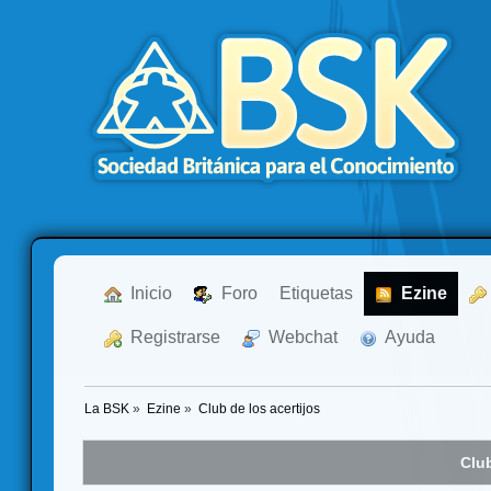
  Inicio
  Foro
Etiquetas
  Ezine
  Registrarse
  Webchat
  Ayuda
La BSK
»
Ezine
»
Club de los acertijos
Club