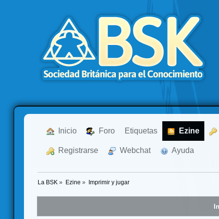
  Inicio
  Foro
Etiquetas
  Ezine
  Registrarse
  Webchat
  Ayuda
La BSK
»
Ezine
»
Imprimir y jugar
I