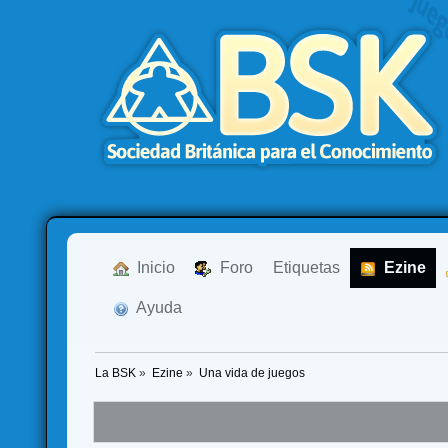
  Inicio
  Foro
Etiquetas
  Ezine
  Ayuda
La BSK
»
Ezine
»
Una vida de juegos