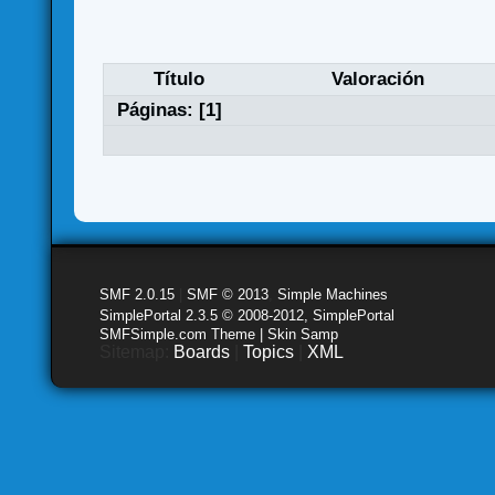
Título
Valoración
Páginas: [
1
]
SMF 2.0.15
|
SMF © 2013
,
Simple Machines
SimplePortal 2.3.5 © 2008-2012, SimplePortal
SMFSimple.com Theme | Skin Samp
Sitemap:
Boards
|
Topics
|
XML