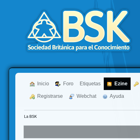
  Inicio
  Foro
Etiquetas
  Ezine
  Registrarse
  Webchat
  Ayuda
La BSK