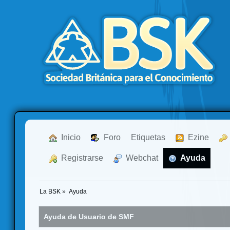
  Inicio
  Foro
Etiquetas
  Ezine
  Registrarse
  Webchat
  Ayuda
La BSK
»
Ayuda
Ayuda de Usuario de SMF