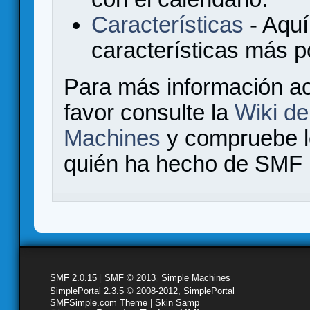
Características
- Aquí
características más 
Para más información a
favor consulte la
Wiki d
Machines
y compruebe 
quién ha hecho de SMF l
SMF 2.0.15
|
SMF © 2013
,
Simple Machines
SimplePortal 2.3.5 © 2008-2012, SimplePortal
SMFSimple.com Theme | Skin Samp