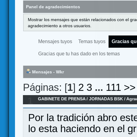
Panel de agradecimientos
Mostrar los mensajes que están relacionados con el gra
agradecimiento a otros usuarios.
Mensajes tuyos
Temas tuyos
Gracias qu
Gracias que tu has dado en los temas
Mensajes - Wkr
Páginas: [
1
]
2
3
...
111
>>
1
GABINETE DE PRENSA
/
JORNADAS BSK
/
Agra
Por la tradición abro es
lo esta haciendo en el g