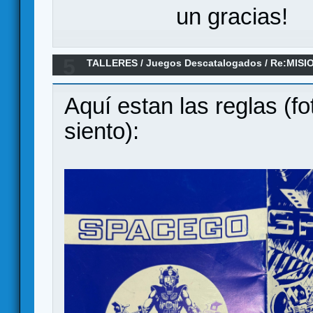
un gracias!
5
TALLERES
/
Juegos Descatalogados
/
Re:MISI
Print and play
Aquí estan las reglas (f
siento):