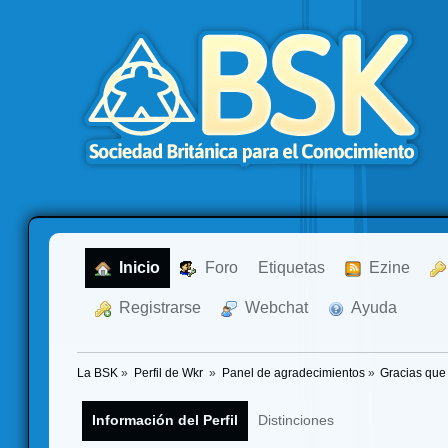
  Inicio
  Foro
Etiquetas
  Ezine
  Registrarse
  Webchat
  Ayuda
La BSK
»
Perfil de Wkr 
»
Panel de agradecimientos
»
Gracias que
Información del Perfil
Distinciones