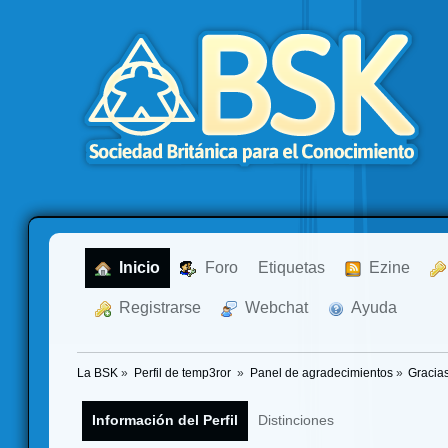
  Inicio
  Foro
Etiquetas
  Ezine
  Registrarse
  Webchat
  Ayuda
La BSK
»
Perfil de temp3ror 
»
Panel de agradecimientos
»
Gracia
Información del Perfil
Distinciones