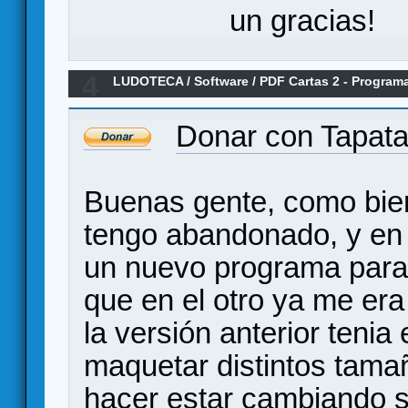
un gracias!
4
LUDOTECA
/
Software
/
PDF Cartas 2 - Programa
para imprimir
Donar con Tapata
Buenas gente, como bien
tengo abandonado, y en
un nuevo programa para 
que en el otro ya me er
la versión anterior teni
maquetar distintos tama
hacer estar cambiando s