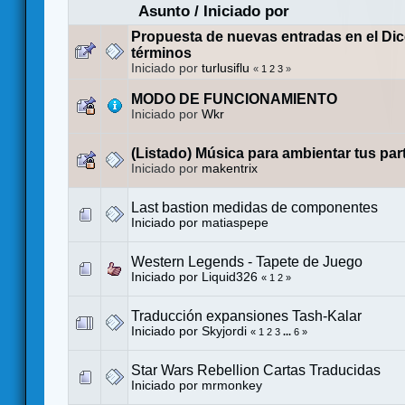
Asunto
/
Iniciado por
Propuesta de nuevas entradas en el Dic
términos
Iniciado por
turlusiflu
«
1
2
3
»
MODO DE FUNCIONAMIENTO
Iniciado por
Wkr
(Listado) Música para ambientar tus par
Iniciado por
makentrix
Last bastion medidas de componentes
Iniciado por
matiaspepe
Western Legends - Tapete de Juego
Iniciado por
Liquid326
«
1
2
»
Traducción expansiones Tash-Kalar
Iniciado por
Skyjordi
«
1
2
3
...
6
»
Star Wars Rebellion Cartas Traducidas
Iniciado por
mrmonkey