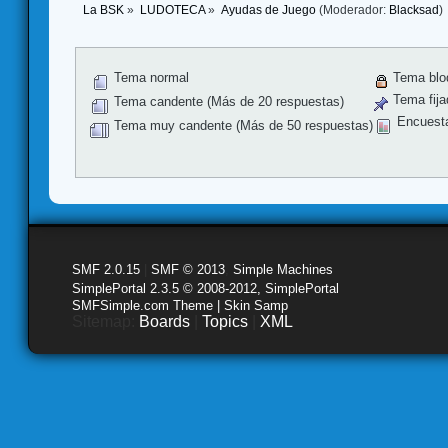
La BSK
»
LUDOTECA
»
Ayudas de Juego
(Moderador:
Blacksad
)
Tema normal
Tema blo
Tema fija
Tema candente (Más de 20 respuestas)
Encuest
Tema muy candente (Más de 50 respuestas)
SMF 2.0.15
|
SMF © 2013
,
Simple Machines
SimplePortal 2.3.5 © 2008-2012, SimplePortal
SMFSimple.com Theme | Skin Samp
Sitemap:
Boards
|
Topics
|
XML