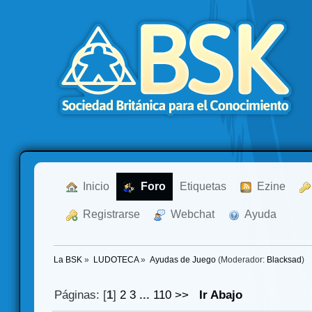
  Inicio
  Foro
Etiquetas
  Ezine
  Registrarse
  Webchat
  Ayuda
La BSK
»
LUDOTECA
»
Ayudas de Juego
(Moderador:
Blacksad
)
Páginas: [
1
]
2
3
...
110
>>
Ir Abajo