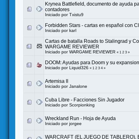
Krynea Battlefield, documento de ayuda pa
contadores
Iniciado por
Txistu9
Forbidden Stars - cartas en español con C
Iniciado por
karl
Cartas de batalla Roads to Stalingrad y C
WARGAME REVIEWER
Iniciado por
WARGAME REVIEWER
«
1
2
3
»
DOOM: Ayudas para Doom y su expansion
Iniciado por
Liquid326
«
1
2
3
4
»
Artemisa II
Iniciado por
Janalone
Cuba Libre - Facciones Sin Jugador
Iniciado por
Scorpionking
Wreckland Run - Hoja de Ayuda
Iniciado por
jorgee
WARCRAFT (EL JUEGO DE TABLERO). 