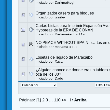
Iniciado por
Darkmaikegh
Organizador casero para bloques
Iniciado por
jainibe
Cartas Listas para Imprimir Expansión Ave
Hyboreas de la ERA DE CONAN
Iniciado por
Darkmaikegh
«
1
2
»
NO PEACE WITHOUT SPAIN!, cartas en c
Iniciado por
masama
«
1
2
»
Losetas de legado de Maracaibo
Iniciado por
Xaca
¿Alguien conoce de donde era un tablero d
oca de los 80?
Iniciado por
Dado
Páginas: [
1
]
2
3
...
110
>>
Ir Arriba