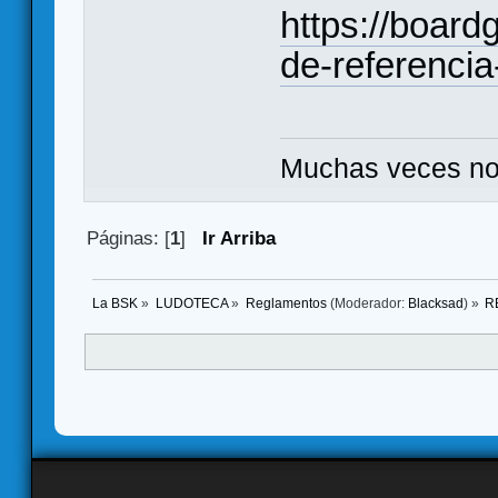
https://boar
de-referenci
Muchas veces no
Páginas: [
1
]
Ir Arriba
La BSK
»
LUDOTECA
»
Reglamentos
(Moderador:
Blacksad
) »
R