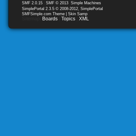
SMF 2.0.15
|
SMF © 2013
,
Simple Machines
SimplePortal 2.3.5 © 2008-2012, SimplePortal
SMFSimple.com Theme | Skin Samp
Sitemap:
Boards
|
Topics
|
XML