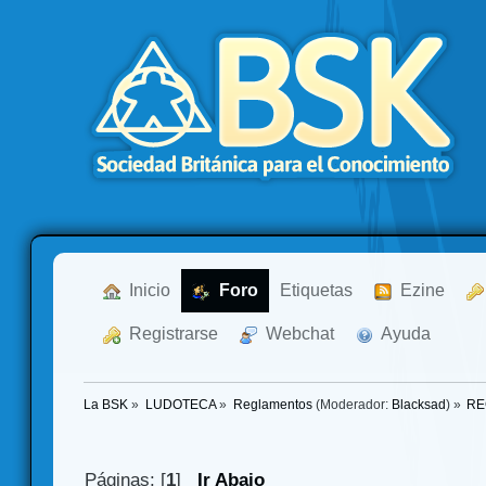
  Inicio
  Foro
Etiquetas
  Ezine
  Registrarse
  Webchat
  Ayuda
La BSK
»
LUDOTECA
»
Reglamentos
(Moderador:
Blacksad
) »
RE
Páginas: [
1
]
Ir Abajo