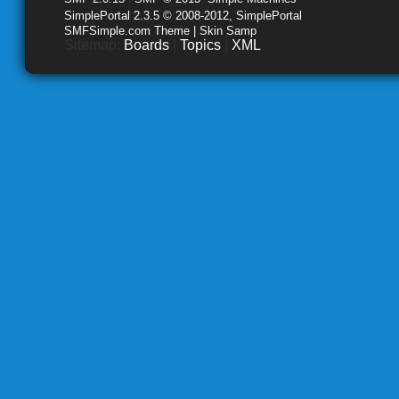
SimplePortal 2.3.5 © 2008-2012, SimplePortal
SMFSimple.com Theme | Skin Samp
Sitemap:
Boards
|
Topics
|
XML