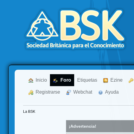
  Inicio
  Foro
Etiquetas
  Ezine
  Registrarse
  Webchat
  Ayuda
La BSK
¡Advertencia!