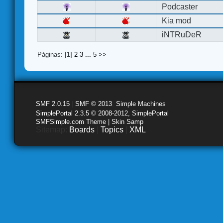
Podcaster
Kia mod
iNTRuDeR
Páginas: [
1
]
2
3
...
5
>>
SMF 2.0.15
|
SMF © 2013
,
Simple Machines
SimplePortal 2.3.5 © 2008-2012, SimplePortal
SMFSimple.com Theme | Skin Samp
Sitemap:
Boards
|
Topics
|
XML