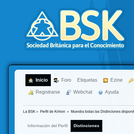
  Inicio
  Foro
Etiquetas
  Ezine
  Registrarse
  Webchat
  Ayuda
La BSK
»
Perfil de Kririon 
»
Muestra todas las Distinciones disponi
Información del Perfil
Distinciones