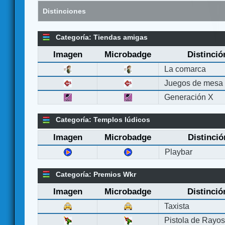
Distinciones
Categoría: Tiendas amigas
Imagen
Microbadge
Distinció
La comarca
Juegos de mesa
Generación X
Categoría: Templos lúdicos
Imagen
Microbadge
Distinció
Playbar
Categoría: Premios Wkr
Imagen
Microbadge
Distinció
Taxista
Pistola de Rayo