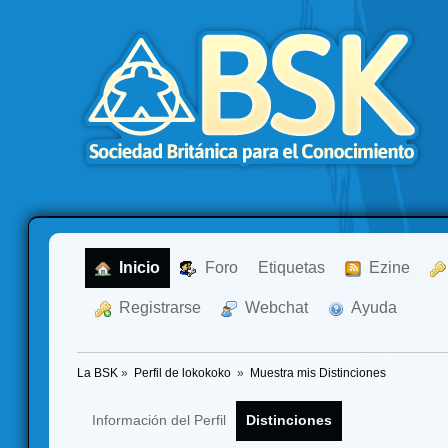
  Inicio
  Foro
Etiquetas
  Ezine
  Registrarse
  Webchat
  Ayuda
La BSK
»
Perfil de lokokoko 
»
Muestra mis Distinciones
Información del Perfil
Distinciones