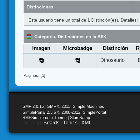
Distinciones
Este usuario tiene un total de
1
Distinción(es). Detalles:
Categoría: Distinciones en la BSK
Imagen
Microbadge
Distinción
R
Dinosaurio
Páginas: [
1
]
SMF 2.0.15
|
SMF © 2013
,
Simple Machines
SimplePortal 2.3.5 © 2008-2012, SimplePortal
SMFSimple.com Theme | Skin Samp
Sitemap:
Boards
|
Topics
|
XML