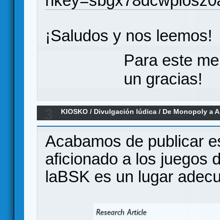
rlkey=sbgx78dcwpiosz
¡Saludos y nos leemos!
Para este me
un gracias!
3
KIOSKO
/
Divulgación lúdica
/
De Monopoly a A
104.640 juegos sobre la evolución del di
Acabamos de publicar es
aficionado a los juegos
laBSK es un lugar adecu