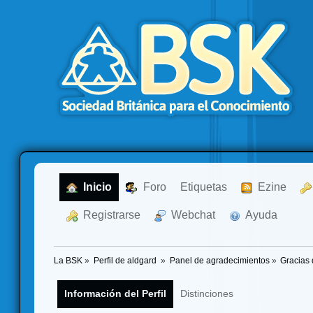
  Inicio
  Foro
Etiquetas
  Ezine
  Registrarse
  Webchat
  Ayuda
La BSK
»
Perfil de aldgard 
»
Panel de agradecimientos
»
Gracias 
Información del Perfil
Distinciones