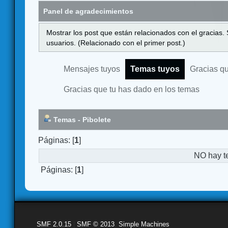
Panel de agradecimientos
Mostrar los post que están relacionados con el gracias.
usuarios. (Relacionado con el primer post.)
Mensajes tuyos
Temas tuyos
Gracias q
Gracias que tu has dado en los temas
Temas - Pibolete
Páginas: [
1
]
NO hay t
Páginas: [
1
]
SMF 2.0.15
|
SMF © 2013
,
Simple Machines