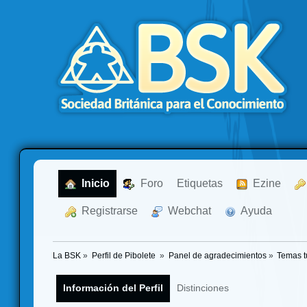
  Inicio
  Foro
Etiquetas
  Ezine
  Registrarse
  Webchat
  Ayuda
La BSK
»
Perfil de Pibolete 
»
Panel de agradecimientos
»
Temas t
Información del Perfil
Distinciones