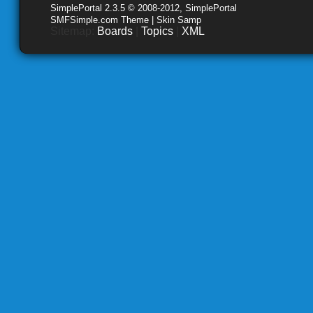
SimplePortal 2.3.5 © 2008-2012, SimplePortal
SMFSimple.com Theme | Skin Samp
Sitemap:
Boards
|
Topics
|
XML