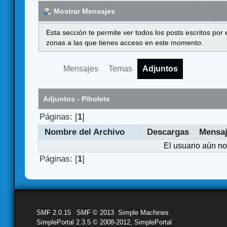
Mostrar Mensajes
Esta sección te permite ver todos los posts escritos por
zonas a las que tienes acceso en este momento.
Mensajes
Temas
Adjuntos
Adjuntos - Pibolete
Páginas: [
1
]
Nombre del Archivo
Descargas
Mensa
El usuario aún no
Páginas: [
1
]
SMF 2.0.15
|
SMF © 2013
,
Simple Machines
SimplePortal 2.3.5 © 2008-2012, SimplePortal