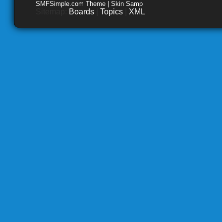
SMFSimple.com Theme | Skin Samp
Sitemap:
Boards
|
Topics
|
XML