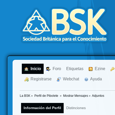
  Inicio
  Foro
Etiquetas
  Ezine
  Registrarse
  Webchat
  Ayuda
La BSK
»
Perfil de Pibolete 
»
Mostrar Mensajes
»
Adjuntos
Información del Perfil
Distinciones