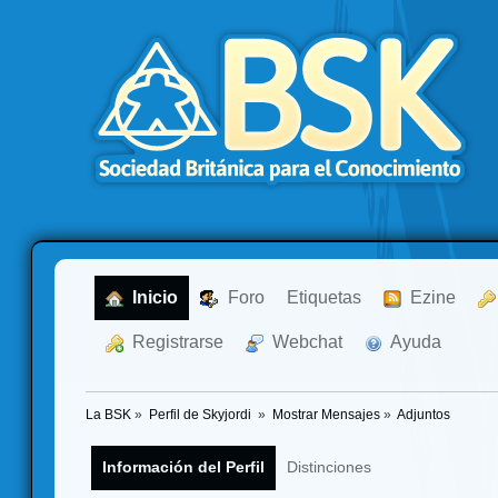
  Inicio
  Foro
Etiquetas
  Ezine
  Registrarse
  Webchat
  Ayuda
La BSK
»
Perfil de Skyjordi 
»
Mostrar Mensajes
»
Adjuntos
Información del Perfil
Distinciones