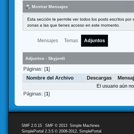
Mostrar Mensajes
Esta sección te permite ver todos los posts escritos por
zonas a las que tienes acceso en este momento.
Mensajes
Temas
Adjuntos
Adjuntos - Skyjordi
Páginas: [
1
]
Nombre del Archivo
Descargas
Mensa
El usuario aún no
Páginas: [
1
]
SMF 2.0.15
|
SMF © 2013
,
Simple Machines
SimplePortal 2.3.5 © 2008-2012, SimplePortal