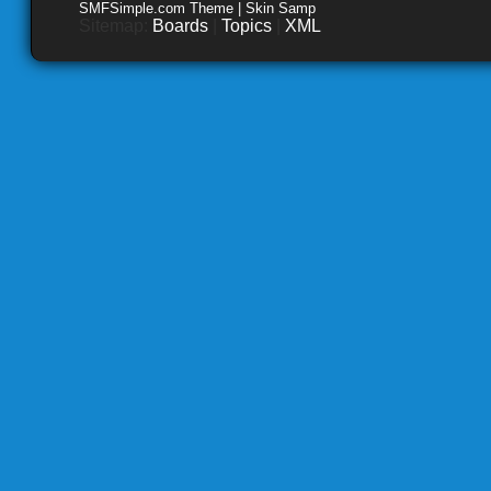
SMFSimple.com Theme | Skin Samp
Sitemap:
Boards
|
Topics
|
XML