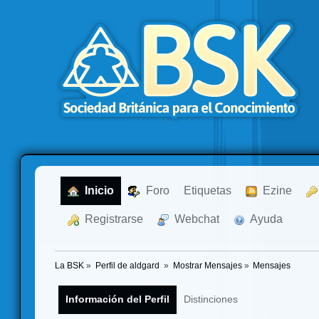
  Inicio
  Foro
Etiquetas
  Ezine
  Registrarse
  Webchat
  Ayuda
La BSK
»
Perfil de aldgard 
»
Mostrar Mensajes
»
Mensajes
Información del Perfil
Distinciones