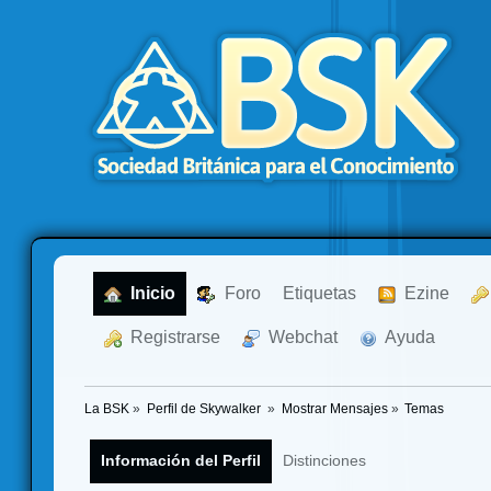
  Inicio
  Foro
Etiquetas
  Ezine
  Registrarse
  Webchat
  Ayuda
La BSK
»
Perfil de Skywalker 
»
Mostrar Mensajes
»
Temas
Información del Perfil
Distinciones