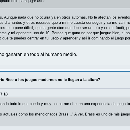
rarlo sólo para jugar así?
s. Aunque nada que no ocurra ya en otros automas. No le afectan los eventos
los diamantes y otros recursos que a mi me cuesta conseguir y se me van muy 
s te lo pone difícil, que la gente dice que debe ser un reto y no ser fácil),
aras y mi oponente uno de 10. Parece que gana no por que juegue bien, si no
o que te puedes centrar en tu juego y aprender y así ir dominando el juego por
 no ganaran en todo al humano medio.
to Rico o los juegos modernos no le llegan a la altura?
17:18
gando todo lo que puedo y muy pocos me ofrecen una experiencia de juego tan
os actuales como los mencionados Brass..." A ver, Brass es uno de mis juego