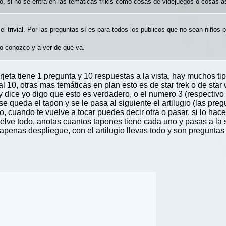
, si no se entra en las temáticas frikis como cosas de videjuegos o cosas as
l trivial. Por las preguntas sí es para todos los públicos que no sean niños
lo conozco y a ver de qué va.
eta tiene 1 pregunta y 10 respuestas a la vista, hay muchos tip
 al 10, otras mas temáticas en plan esto es de star trek o de sta
 dice yo digo que esto es verdadero, o el numero 3 (respectivo
se queda el tapon y se le pasa al siguiente el artilugio (las pre
, cuando te vuelve a tocar puedes decir otra o pasar, si lo hace
ve todo, anotas cuantos tapones tiene cada uno y pasas a la si
 apenas despliegue, con el artilugio llevas todo y son pregunta