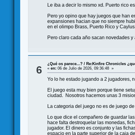
Le iba a decir lo mismo xd. Puerto rico e
Pero yo opino que hay juegos que han en
expansiones hacian que no siempre hubi
en el olimpo Brass, Puerto Rico y Caylus
Pero claro cada año sacan novedades y a
¿Qué os parece...?
/
Re:Kinfire Chronicles ¿qu
6
«
en:
06 de Julio de 2026, 09:36:48 »
Yo lo he estado jugando a 2 jugadores, 
El juego esta muy bien porque tiene set
ciudad. Nosotros hacemos unas 3 mision
La categoria del juego no es de juego de
Lo que dice el compañero de guardar las 
hace falta destroquelar las monedas, fich
jugador. El dinero es conjunto y las fich
espacio en la parte superior de la caja d