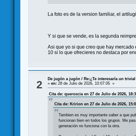
La foto es de la version familiar, el artil
Y si que se vende, es la segunda reimpr
Asi que yo si que creo que hay mercado 
10 si lo que ofrecieres no destaca por 
De jugón a jugón
/
Re:¿Te interesaría un trivi
2
«
en:
28 de Julio de 2026, 10:07:05 »
Cita de: queroscia en 27 de Julio de 2026, 18:
Cita de: Kririon en 27 de Julio de 2026, 15:
Tambien es muy importante saber a que publi
funcionan bien en todos los grupos. Me pas
generación no funciona con la otra.