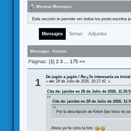
Mostrar Mensajes
Esta sección te permite ver todos los posts escritos
Mensajes
Temas
Adjuntos
Mensajes - Kririon
Páginas: [
1
]
2
3
...
175
>>
De jugón a jugón
/
Re:¿Te interesaría un trivi
1
«
en:
28 de Julio de 2026, 20:27:42 »
Cita de: jainibe en 28 de Julio de 2026, 11:35:5
Cita de: jainibe en 28 de Julio de 2026, 11:3
Por la descripción de Kirion (las fotos no 
Ahora ya he visto la foto