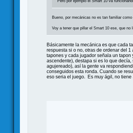
Pero por ejemplo el Smart 10 va funcionando
Bueno, por mecánicas no es tan familiar como e
Voy a tener que pillar el Smart 10 ese, que no 
Básicamente la mecánica es que cada tarj
respuesta si o no, otras de ordenar del 1
tapones y cada jugador señala un tapon y
ascendente), destapa si es lo que decía, 
agujereado), así la gente va respondiendo
conseguidos esta ronda. Cuando se resuel
eso seria el juego. Es muy ágil, no tiene