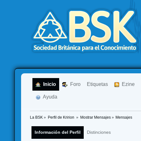
  Inicio
  Foro
Etiquetas
  Ezine
  Ayuda
La BSK
»
Perfil de Kririon 
»
Mostrar Mensajes
»
Mensajes
Información del Perfil
Distinciones