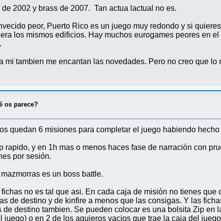
s de 2002 y brass de 2007. Tan actua lactual no es.
vecido peor, Puerto Rico es un juego muy redondo y si quieres
era los mismos edificios. Hay muchos eurogames peores en el
.
 mi tambien me encantan las novedades. Pero no creo que lo n
é os parece?
nos quedan 6 misiones para completar el juego habiendo hecho 
up rapido, y en 1h mas o menos haces fase de narración con pr
es por sesión.
 mazmorras es un boss battle.
fichas no es tal que asi. En cada caja de misión no tienes que 
as de destino y de kinfire a menos que las consigas. Y las ficha
as de destino tambien. Se pueden colocar es una bolsita Zip en 
el juego) o en 2 de los agujeros vacios que trae la caja del ju