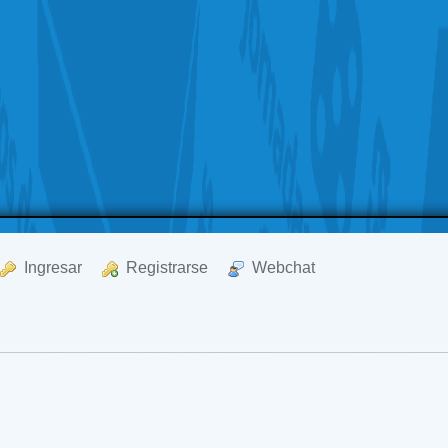
  Ingresar
  Registrarse
  Webchat