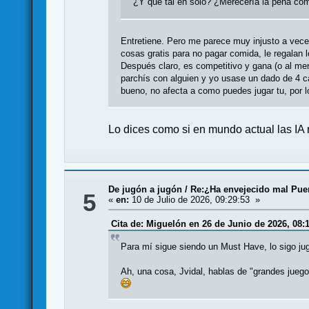
¿Y que tal en solo? ¿Merecería la pena comp
Entretiene. Pero me parece muy injusto a vece
cosas gratis para no pagar comida, le regalan 
Después claro, es competitivo y gana (o al meno
parchís con alguien y yo usase un dado de 4 c
bueno, no afecta a como puedes jugar tu, por l
Lo dices como si en mundo actual las IA
De jugón a jugón
/
Re:¿Ha envejecido mal Puer
5
«
en:
10 de Julio de 2026, 09:29:53 »
Cita de: Miguelón en 26 de Junio de 2026, 08:
Para mí sigue siendo un Must Have, lo sigo ju
Ah, una cosa, Jvidal, hablas de "grandes jueg