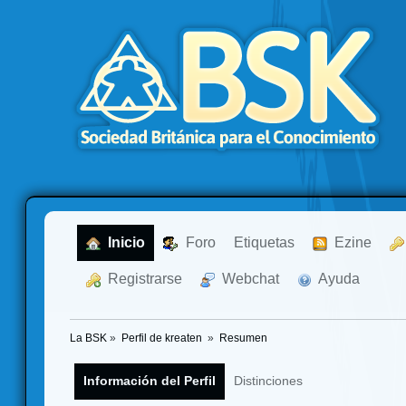
  Inicio
  Foro
Etiquetas
  Ezine
  Registrarse
  Webchat
  Ayuda
La BSK
»
Perfil de kreaten 
»
Resumen
Información del Perfil
Distinciones