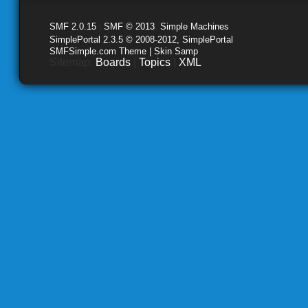
SMF 2.0.15
|
SMF © 2013
,
Simple Machines
SimplePortal 2.3.5 © 2008-2012, SimplePortal
SMFSimple.com Theme | Skin Samp
Sitemap:
Boards
|
Topics
|
XML