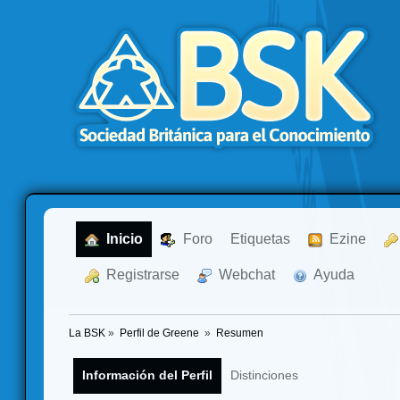
  Inicio
  Foro
Etiquetas
  Ezine
  Registrarse
  Webchat
  Ayuda
La BSK
»
Perfil de Greene 
»
Resumen
Información del Perfil
Distinciones