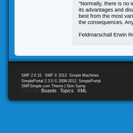
“Normally, there is no 
its advantages and di
best from the most var
the consequences. Any
Feldmarschall Erwin 
SMF 2.0.15
|
SMF © 2013
,
Simple Machines
SimplePortal 2.3.5 © 2008-2012, SimplePortal
SMFSimple.com Theme | Skin Samp
Sitemap:
Boards
|
Topics
|
XML