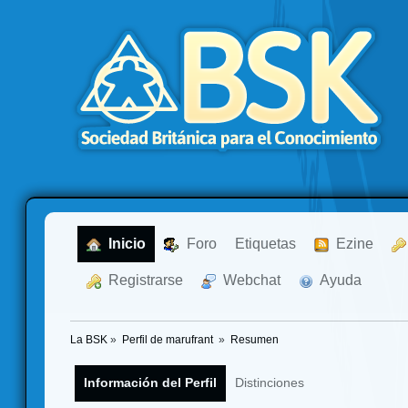
  Inicio
  Foro
Etiquetas
  Ezine
  Registrarse
  Webchat
  Ayuda
La BSK
»
Perfil de marufrant 
»
Resumen
Información del Perfil
Distinciones