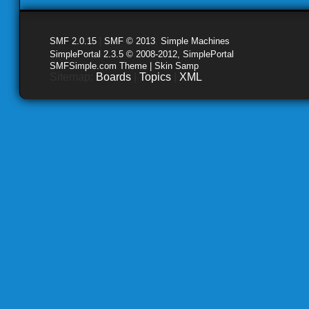
SMF 2.0.15
|
SMF © 2013
,
Simple Machines
SimplePortal 2.3.5 © 2008-2012, SimplePortal
SMFSimple.com Theme | Skin Samp
Sitemap:
Boards
|
Topics
|
XML