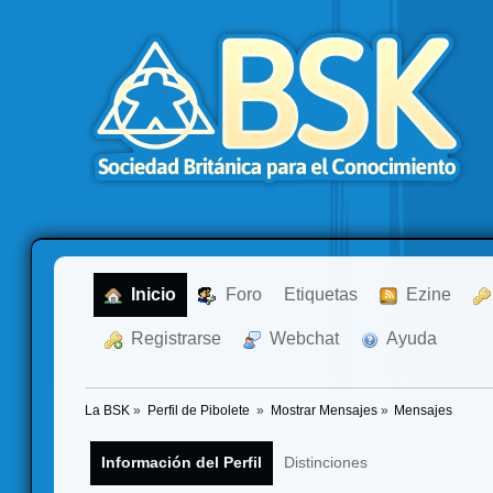
  Inicio
  Foro
Etiquetas
  Ezine
  Registrarse
  Webchat
  Ayuda
La BSK
»
Perfil de Pibolete 
»
Mostrar Mensajes
»
Mensajes
Información del Perfil
Distinciones