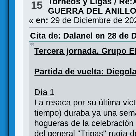
Torneos y Ligas
/
Re:
15
GUERRA DEL ANILLO/
«
en:
29 de Diciembre de 20
Cita de: Dalanel en 28 de 
Tercera jornada. Grupo E
Partida de vuelta: Diegola
Día 1
La resaca por su última vic
tiempo) duraba ya una sema
hogueras de la celebració
del general "Tripas" rugía 