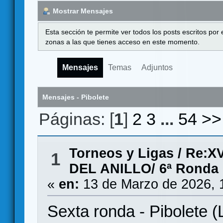
Mostrar Mensajes
Esta sección te permite ver todos los posts escritos por
zonas a las que tienes acceso en este momento.
Mensajes
Temas
Adjuntos
Mensajes - Pibolete
Páginas: [
1
]
2
3
...
54
>>
Torneos y Ligas
/
Re:X
1
DEL ANILLO/ 6ª Ronda
«
en:
13 de Marzo de 2026, 
Sexta ronda - Pibolete 