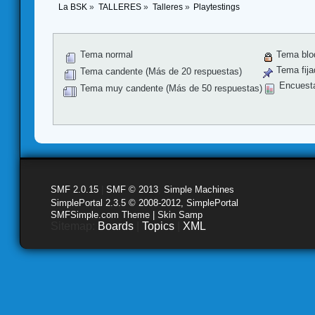
La BSK
»
TALLERES
»
Talleres
»
Playtestings
Tema normal
Tema blo
Tema fija
Tema candente (Más de 20 respuestas)
Encuest
Tema muy candente (Más de 50 respuestas)
SMF 2.0.15
|
SMF © 2013
,
Simple Machines
SimplePortal 2.3.5 © 2008-2012, SimplePortal
SMFSimple.com Theme | Skin Samp
Sitemap:
Boards
|
Topics
|
XML