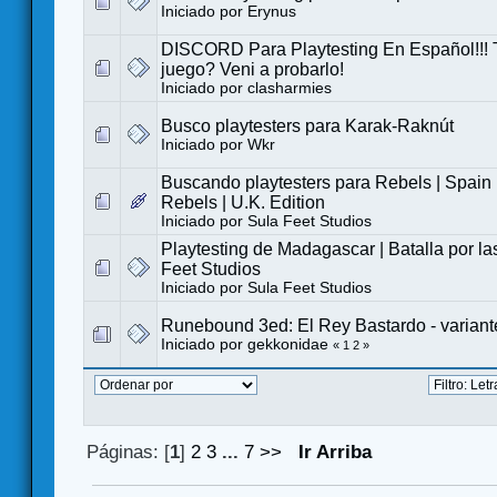
Iniciado por
Erynus
DISCORD Para Playtesting En Español!!! 
juego? Veni a probarlo!
Iniciado por
clasharmies
Busco playtesters para Karak-Raknút
Iniciado por
Wkr
Buscando playtesters para Rebels | Spain 
Rebels | U.K. Edition
Iniciado por
Sula Feet Studios
Playtesting de Madagascar | Batalla por las
Feet Studios
Iniciado por
Sula Feet Studios
Runebound 3ed: El Rey Bastardo - variante
Iniciado por
gekkonidae
«
1
2
»
Páginas: [
1
]
2
3
...
7
>>
Ir Arriba