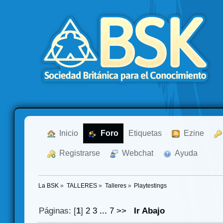
  Inicio
  Foro
Etiquetas
  Ezine
  Registrarse
  Webchat
  Ayuda
La BSK
»
TALLERES
»
Talleres
»
Playtestings
Páginas: [
1
]
2
3
...
7
>>
Ir Abajo