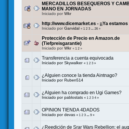
MERCADILLOS BESEQUEROS Y CAMB
MANO EN JORNADAS
Iniciado por
Wkr
http://www.dicemarket.es - ¡¡Ya estamos
Iniciado por
Garvidal
«
1
2
3
...
26
»
Protección de Precio en Amazon.de
(Tiefpreisgarantie)
Iniciado por
Wkr
«
1
2
»
Transferencia a cuenta equivocada
Iniciado por
Skywalker
«
1
2
3
»
¿Alguien conoce la tienda Aintnago?
Iniciado por
Ruben514
¿Alguien ha comprado en Ugi Games?
Iniciado por
pablostats
«
1
2
3
4
»
OPINION TIENDA 4DADOS
Iniciado por
devas
«
1
2
3
...
9
»
¿Reedición de Srar Wars Rebellion: el aug