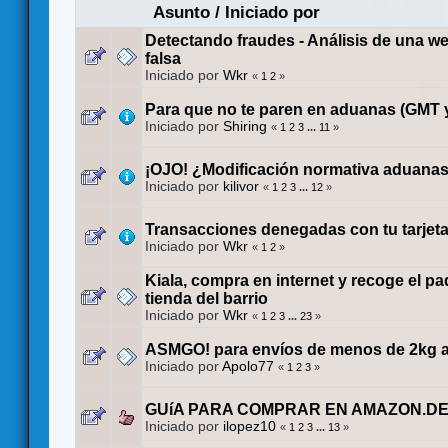
Asunto
/
Iniciado por
Detectando fraudes - Análisis de una w
falsa
Iniciado por
Wkr
«
1
2
»
Para que no te paren en aduanas (GMT y
Iniciado por
Shiring
«
1
2
3
...
11
»
¡OJO! ¿Modificación normativa aduana
Iniciado por
kilivor
«
1
2
3
...
12
»
Transacciones denegadas con tu tarjeta
Iniciado por
Wkr
«
1
2
»
Kiala, compra en internet y recoge el pa
tienda del barrio
Iniciado por
Wkr
«
1
2
3
...
23
»
ASMGO! para envíos de menos de 2kg a
Iniciado por
Apolo77
«
1
2
3
»
GUíA PARA COMPRAR EN AMAZON.D
Iniciado por
ilopez10
«
1
2
3
...
13
»