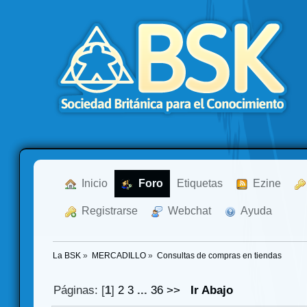
  Inicio
  Foro
Etiquetas
  Ezine
  Registrarse
  Webchat
  Ayuda
La BSK
»
MERCADILLO
»
Consultas de compras en tiendas
Páginas: [
1
]
2
3
...
36
>>
Ir Abajo