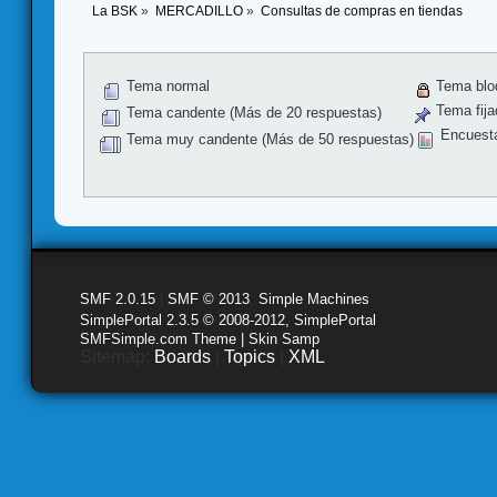
La BSK
»
MERCADILLO
»
Consultas de compras en tiendas
Tema normal
Tema blo
Tema fija
Tema candente (Más de 20 respuestas)
Encuest
Tema muy candente (Más de 50 respuestas)
SMF 2.0.15
|
SMF © 2013
,
Simple Machines
SimplePortal 2.3.5 © 2008-2012, SimplePortal
SMFSimple.com Theme | Skin Samp
Sitemap:
Boards
|
Topics
|
XML