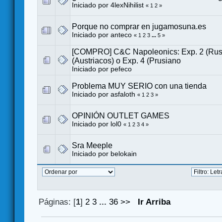
Iniciado por
4lexNihilist
«
1
2
»
Porque no comprar en jugamosuna.es
Iniciado por
anteco
«
1
2
3
...
5
»
[COMPRO] C&C Napoleonics: Exp. 2 (Ruso
(Austriacos) o Exp. 4 (Prusiano
Iniciado por
pefeco
Problema MUY SERIO con una tienda
Iniciado por
asfaloth
«
1
2
3
»
OPINIÓN OUTLET GAMES
Iniciado por
lol0
«
1
2
3
4
»
Sra Meeple
Iniciado por
belokain
Páginas: [
1
]
2
3
...
36
>>
Ir Arriba