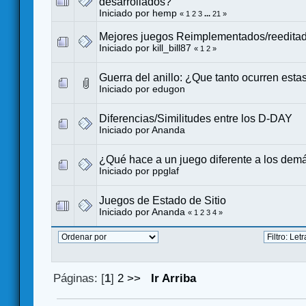
desarrollados?
Iniciado por
hemp
«
1
2
3
...
21
»
Mejores juegos Reimplementados/reedita
Iniciado por
kill_bill87
«
1
2
»
Guerra del anillo: ¿Que tanto ocurren esta
Iniciado por
edugon
Diferencias/Similitudes entre los D-DAY
Iniciado por
Ananda
¿Qué hace a un juego diferente a los dem
Iniciado por
ppglaf
Juegos de Estado de Sitio
Iniciado por
Ananda
«
1
2
3
4
»
Páginas: [
1
]
2
>>
Ir Arriba