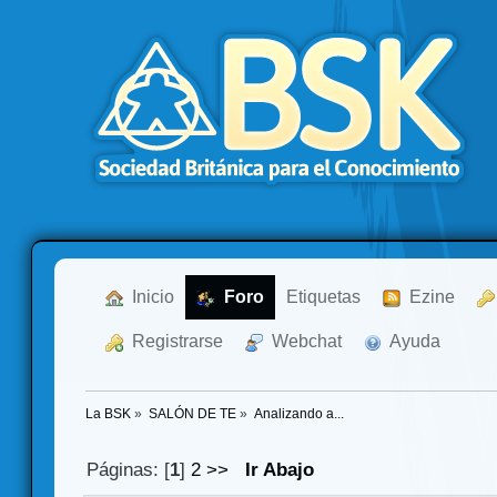
  Inicio
  Foro
Etiquetas
  Ezine
  Registrarse
  Webchat
  Ayuda
La BSK
»
SALÓN DE TE
»
Analizando a...
Páginas: [
1
]
2
>>
Ir Abajo