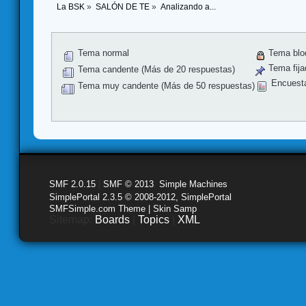
La BSK
»
SALÓN DE TE
»
Analizando a...
Tema normal
Tema blo
Tema fija
Tema candente (Más de 20 respuestas)
Encuest
Tema muy candente (Más de 50 respuestas)
SMF 2.0.15
|
SMF © 2013
,
Simple Machines
SimplePortal 2.3.5 © 2008-2012, SimplePortal
SMFSimple.com Theme | Skin Samp
Sitemap:
Boards
|
Topics
|
XML