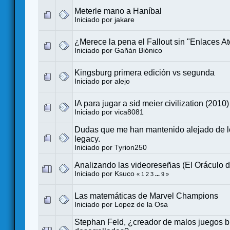
Meterle mano a Haníbal
Iniciado por
jakare
¿Merece la pena el Fallout sin "Enlaces A
Iniciado por
Gañán Biónico
Kingsburg primera edición vs segunda
Iniciado por
alejo
IA para jugar a sid meier civilization (2010)
Iniciado por
vica8081
Dudas que me han mantenido alejado de l
legacy.
Iniciado por
Tyrion250
Analizando las videoreseñas (El Oráculo d
Iniciado por
Ksuco
«
1
2
3
...
9
»
Las matemáticas de Marvel Champions
Iniciado por
Lopez de la Osa
Stephan Feld, ¿creador de malos juegos b