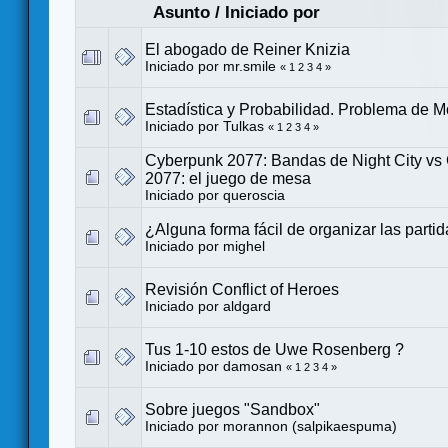
Asunto
/
Iniciado por
El abogado de Reiner Knizia
Iniciado por
mr.smile
«
1
2
3
4
»
Estadística y Probabilidad. Problema de M
Iniciado por
Tulkas
«
1
2
3
4
»
Cyberpunk 2077: Bandas de Night City vs
2077: el juego de mesa
Iniciado por
queroscia
¿Alguna forma fácil de organizar las parti
Iniciado por
mighel
Revisión Conflict of Heroes
Iniciado por
aldgard
Tus 1-10 estos de Uwe Rosenberg ?
Iniciado por
damosan
«
1
2
3
4
»
Sobre juegos "Sandbox"
Iniciado por
morannon (salpikaespuma)