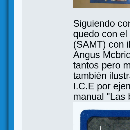
Siguiendo con
quedo con el 
(SAMT) con il
Angus Mcbride
tantos pero 
también ilust
I.C.E por eje
manual "Las 