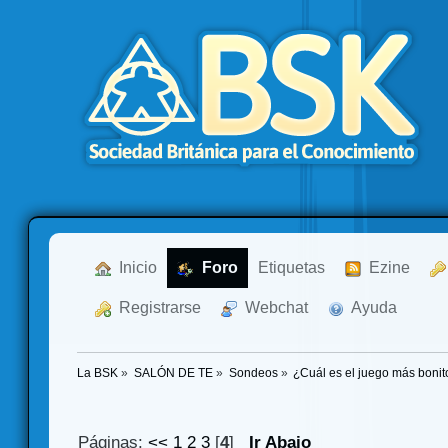
  Inicio
  Foro
Etiquetas
  Ezine
  Registrarse
  Webchat
  Ayuda
La BSK
»
SALÓN DE TE
»
Sondeos
»
¿Cuál es el juego más boni
Páginas:
<<
1
2
3
[
4
]
Ir Abajo