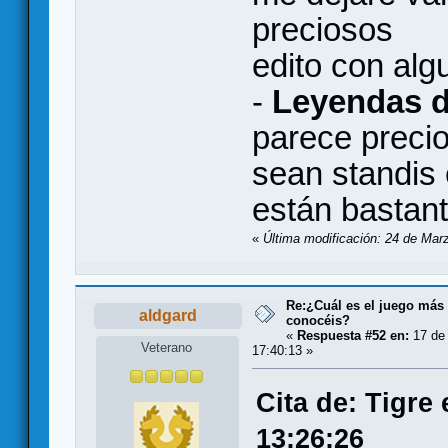
preciosos
edito con al
-
Leyendas 
parece preci
sean standis 
están bastant
«
Última modificación: 24 de Marz
Re:¿Cuál es el juego más
aldgard
conocéis?
«
Respuesta #52 en:
17 de 
Veterano
17:40:13 »
Cita de: Tigre
13:26:26