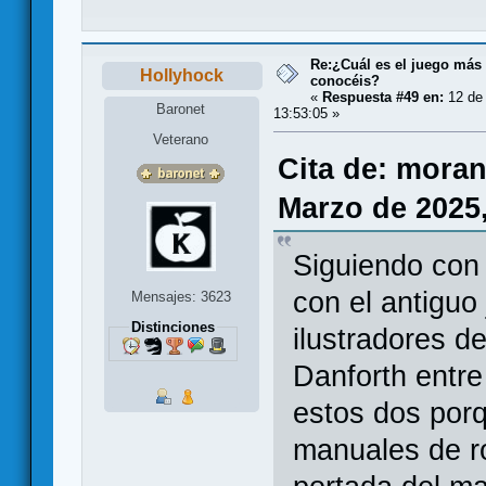
Re:¿Cuál es el juego más
Hollyhock
conocéis?
«
Respuesta #49 en:
12 de 
Baronet
13:53:05 »
Veterano
Cita de: mora
Marzo de 2025,
Siguiendo con 
con el antiguo
Mensajes: 3623
Distinciones
ilustradores de
Danforth entre
estos dos porq
manuales de ro