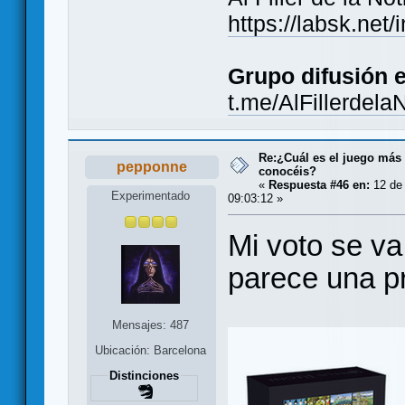
https://labsk.ne
Grupo difusión 
t.me/AlFillerdela
Re:¿Cuál es el juego más
pepponne
conocéis?
«
Respuesta #46 en:
12 de 
Experimentado
09:03:12 »
Mi voto se v
parece una p
Mensajes: 487
Ubicación: Barcelona
Distinciones