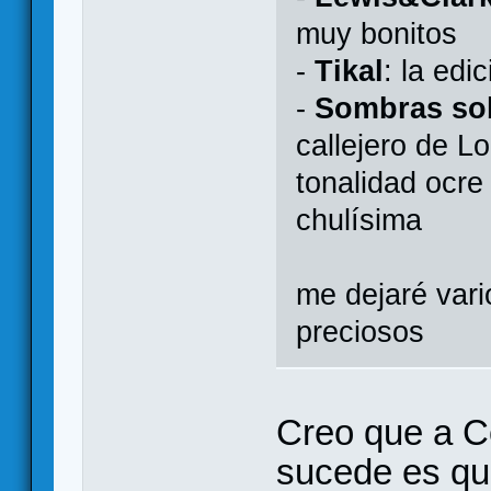
muy bonitos
-
Tikal
: la edi
-
Sombras so
callejero de L
tonalidad ocr
chulísima
me dejaré vari
preciosos
Creo que a Co
sucede es qu