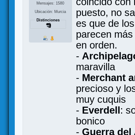
coincido con
Mensajes: 1580
puesto, no sa
Ubicación: Murcia
es que de lo
Distinciones
parecen más 
en orden.
-
Archipelag
maravilla
-
Merchant a
precioso y lo
muy cuquis
-
Everdell
: s
bonico
-
Guerra del 