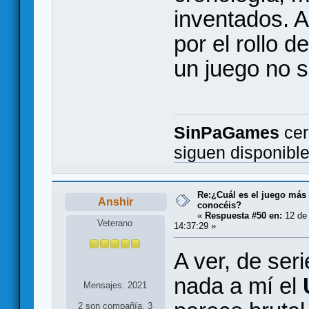
inventados. A
por el rollo 
un juego no s
SinPaGames
cer
siguen disponibl
Re:¿Cuál es el juego más
Anshir
conocéis?
«
Respuesta #50 en:
12 de 
Veterano
14:37:29 »
A ver, de seri
nada a mí el
Mensajes: 2021
2 son compañía, 3