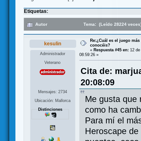
Etiquetas:
Autor
Tema: (Leído 28224 veces
Re:¿Cuál es el juego más
kesulin
conocéis?
«
Respuesta #45 en:
12 de 
Administrador
08:59:26 »
Veterano
Cita de: marju
20:08:09
Mensajes: 2734
Me gusta que r
Ubicación: Mallorca
como ha cambi
Distinciones
Para mí el más
Heroscape de 