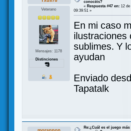
Txus78
conocéis?
«
Respuesta #47 en:
12 de 
Veterano
09:39:51 »
En mi caso m
ilustraciones
sublimes. Y l
Mensajes: 1178
ayudan
Distinciones
Enviado des
Tapatalk
Re:¿Cuál es el juego más
morannon