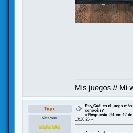
Mis juegos
//
Mi w
Re:¿Cuál es el juego más
Tigre
conocéis?
«
Respuesta #51 en:
17 de 
Veterano
13:26:26 »