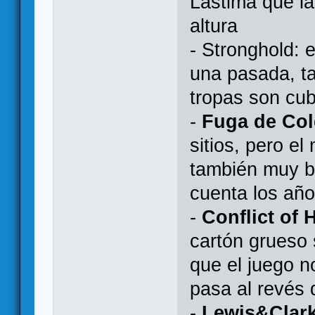
Lástima que la
altura
- Stronghold: e
una pasada, ta
tropas son cub
-
Fuga de Col
sitios, pero el
también muy b
cuenta los año
-
Conflict of 
cartón grueso
que el juego no
pasa al revé
-
Lewis&Clar