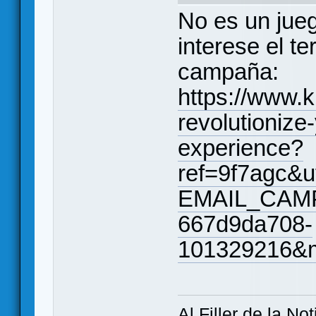
No es un jueg
interese el t
campaña:
https://www.k
revolutionize-
experience?
ref=9f7agc&
EMAIL_CAMP
667d9da708-
101329216&
Al Filler de la Not