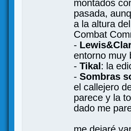
montados con
pasada, aunq
a la altura d
Combat Com
-
Lewis&Cla
entorno muy 
-
Tikal
: la ed
-
Sombras s
el callejero 
parece y la t
dado me pare
me dejaré var