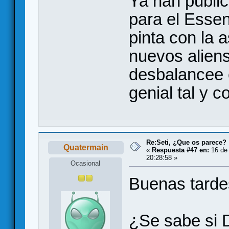
Ya han public
para el Esse
pinta con la 
nuevos alien
desbalancee 
genial tal y 
Re:Seti, ¿Que os parece?
Quatermain
«
Respuesta #47 en:
16 de
20:28:58 »
Ocasional
Buenas tarde
¿Se sabe si 