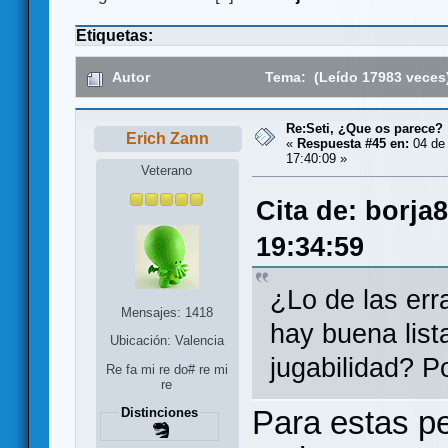
Etiquetas:
Autor
Tema: (Leído 17983 veces
Re:Seti, ¿Que os parece?
Erich Zann
«
Respuesta #45 en:
04 de 
17:40:09 »
Veterano
Cita de: borja
19:34:59
¿Lo de las err
Mensajes: 1418
hay buena list
Ubicación: Valencia
jugabilidad? P
Re fa mi re do# re mi
re
Para estas p
Distinciones