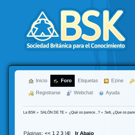
  Inicio
  Foro
Etiquetas
  Ezine
  Registrarse
  Webchat
  Ayuda
La BSK
»
SALÓN DE TE
»
¿Qué os parece...?
»
Seti, ¿Que os par
Páginas:
<<
1
2
3
[
4
]
Ir Abajo