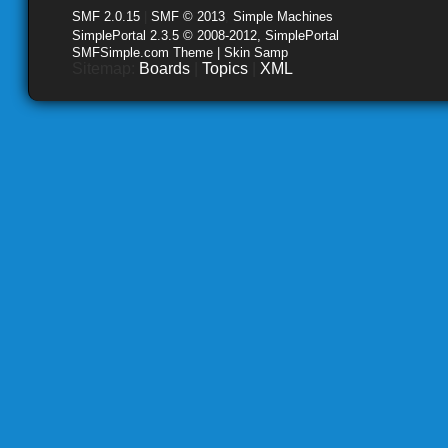
SMF 2.0.15
|
SMF © 2013
,
Simple Machines
SimplePortal 2.3.5 © 2008-2012, SimplePortal
SMFSimple.com Theme | Skin Samp
Sitemap:
Boards
|
Topics
|
XML