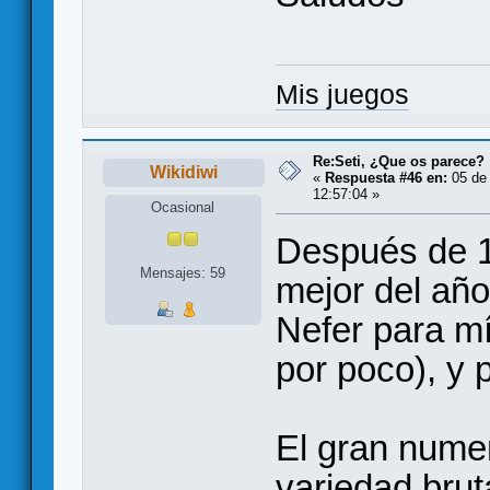
Mis juegos
Re:Seti, ¿Que os parece?
Wikidiwi
«
Respuesta #46 en:
05 de
12:57:04 »
Ocasional
Después de 12
Mensajes: 59
mejor del añ
Nefer para m
por poco), y 
El gran numer
variedad bru