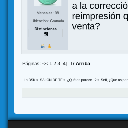
a la correcció
reimpresión q
Mensajes: 98
Ubicación: Granada
venta?
Distinciones
Páginas:
<<
1
2
3
[
4
]
Ir Arriba
La BSK
»
SALÓN DE TE
»
¿Qué os parece...?
»
Seti, ¿Que os pa