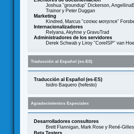
Joshua "groundup" Dickerson, AngellinaB
Trainor y Peter Duggan
Marketing
Kindred, Marcus "cσσкιє мσηѕтєя" Forsber
Internacionalizadores
Relyana, Akyhne y GravuTrad
Administradores de los servidores
Derek Schwab y Liroy "CoreISP" van Hoe
Traducción al Español (es-ES)
Traducción al Español (es-ES)
Isidro Baquero (
hefesto
)
Agradecimientos Especiales
Desarrolladores consultores
Brett Flannigan, Mark Rose y René-Gille
Beta Testers