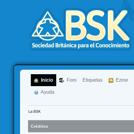
  Inicio
  Foro
Etiquetas
  Ezine
  Ayuda
La BSK
Créditos