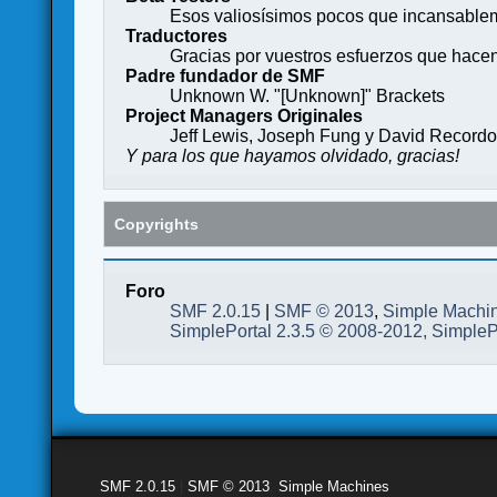
Esos valiosísimos pocos que incansableme
Traductores
Gracias por vuestros esfuerzos que hace
Padre fundador de SMF
Unknown W. "[Unknown]" Brackets
Project Managers Originales
Jeff Lewis, Joseph Fung y David Record
Y para los que hayamos olvidado, gracias!
Copyrights
Foro
SMF 2.0.15
|
SMF © 2013
,
Simple Machi
SimplePortal 2.3.5 © 2008-2012, SimpleP
SMF 2.0.15
|
SMF © 2013
,
Simple Machines