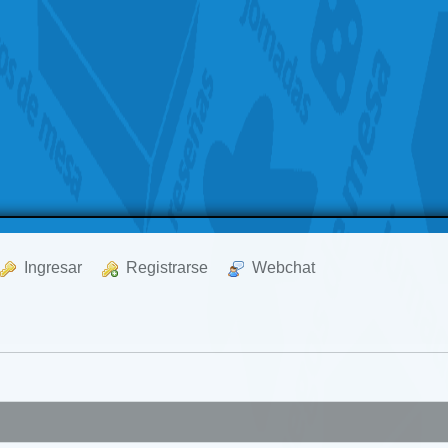
  Ingresar
  Registrarse
  Webchat