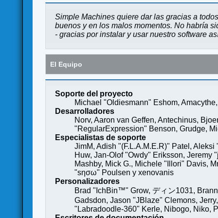
Simple Machines quiere dar las gracias a todos
buenos y en los malos momentos. No habría sido
- gracias por instalar y usar nuestro software a
El Equipo
Soporte del proyecto
Michael "Oldiesmann" Eshom, Amacythe, 
Desarrolladores
Norv, Aaron van Geffen, Antechinus, Bjoe
"RegularExpression" Benson, Grudge, Mich
Especialistas de soporte
JimM, Adish "(F.L.A.M.E.R)" Patel, Aleksi
Huw, Jan-Olof "Owdy" Eriksson, Jeremy "je
Mashby, Mick G., Michele "Illori" Davis, 
"sησω" Poulsen y xenovanis
Personalizadores
Brad "IchBin™" Grow, ディン1031, Brannon 
Gadsdon, Jason "JBlaze" Clemons, Jerry,
"Labradoodle-360" Kerle, Nibogo, Niko, P
Escritores de documentación