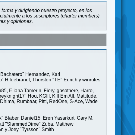
forma y dirigiendo nuestro proyecto, en los
cialmente a los suscriptores (charter members)
res y opiniones.
ayBachatero" Hernandez, Karl
" Hildebrandt, Thorsten "TE" Eurich y winrules
85, Eliana Tamerin, Fiery, gbsothere, Harro,
yknight17" Hou, KGIII, Kill Em All, Mattitude,
ge" Dhima, Rumbaar, Pitti, RedOne, S-Ace, Wade
Blaber, Daniel15, Eren Yasarkurt, Gary M.
 Matt "SlammedDime" Zuba, Matthew
an y Joey "Tyrsson" Smith