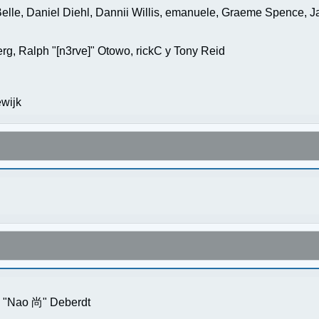
elle, Daniel Diehl, Dannii Willis, emanuele, Graeme Spence, 
g, Ralph "[n3rve]" Otowo, rickC y Tony Reid
wijk
s "Nao 尚" Deberdt