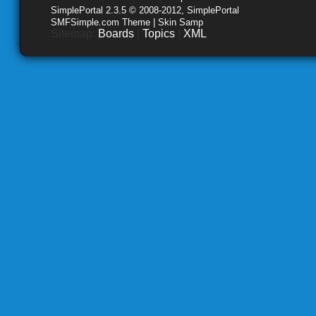
SimplePortal 2.3.5 © 2008-2012, SimplePortal
SMFSimple.com Theme | Skin Samp
Sitemap:
Boards
|
Topics
|
XML