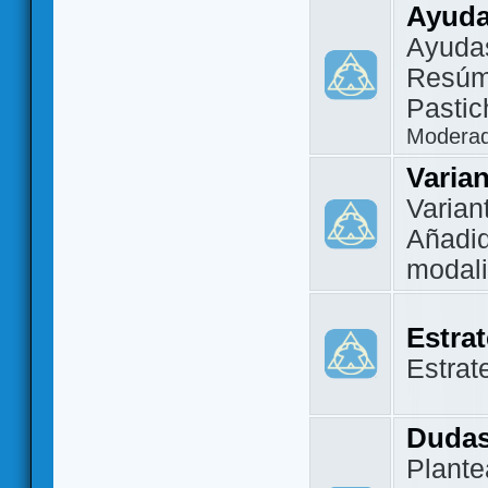
Ayuda
Ayuda
Resúm
Pastic
Modera
Varia
Varian
Añadi
modal
Estra
Estrat
Dudas
Plante