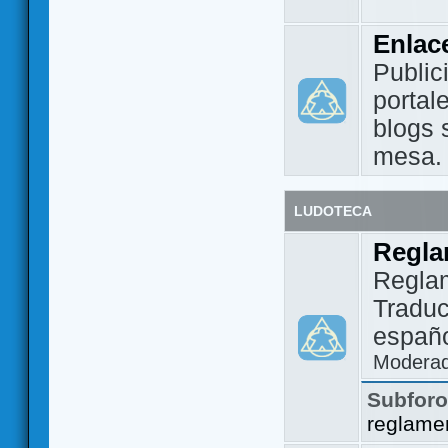
Enlac
Public
portal
blogs 
mesa.
LUDOTECA
Regla
Regla
Traduc
españo
Modera
Subfor
reglame