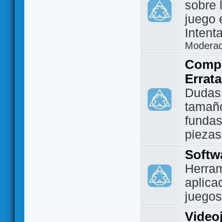
sobre 
juego 
Intent
Modera
Compo
Errat
Dudas
tamañ
fundas
piezas
Softw
Herram
aplica
juegos
Video