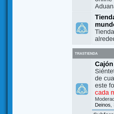
Aduan
Tienda
mund
Tienda
alrede
TRASTIENDA
Cajón
Siénte
de cua
este f
cada 
Modera
Deinos
,