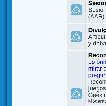
Sesio
Sesion
(AAR)
Divul
Artícu
y deba
Reco
Lo pri
mirar 
pregun
Recom
juegos
Geekli
Modera