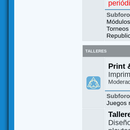
periód
Subfor
Módulos 
Torneos
Republi
TALLERES
Print 
Imprim
Modera
Subfor
Juegos 
Taller
Diseño