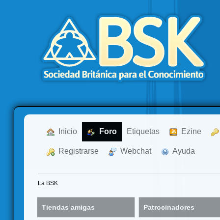
  Inicio
  Foro
Etiquetas
  Ezine
  Registrarse
  Webchat
  Ayuda
La BSK
Tiendas amigas
Patrocinadores