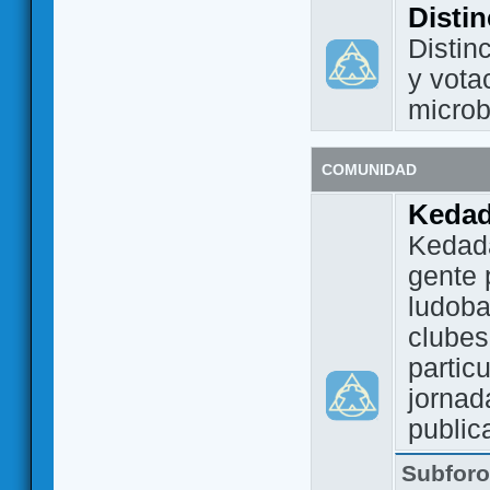
Disti
Distin
y vota
micro
COMUNIDAD
Keda
Kedada
gente 
ludoba
clubes
partic
jornad
public
Subfor