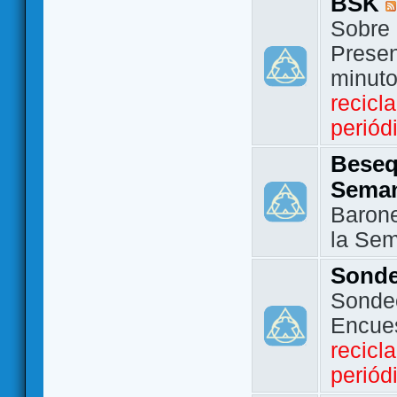
BSK
Sobre 
Presen
minut
recicl
periód
Beseq
Sema
Barone
la Se
Sond
Sondeo
Encue
recicl
periód