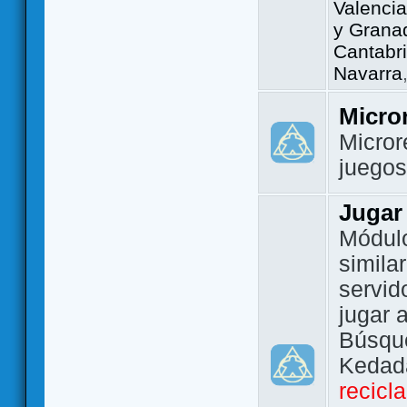
Valencia
y Grana
Cantabri
Navarra
Micro
Micror
juego
Jugar
Módulo
simila
servid
jugar 
Búsque
Kedada
recicl