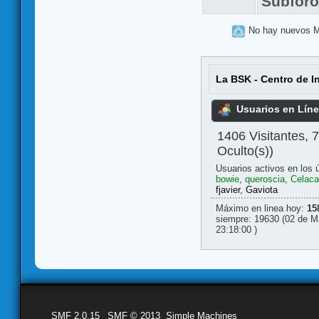
Subfor
No hay nuevos 
La BSK - Centro de I
Usuarios en Lín
1406 Visitantes, 
Oculto(s))
Usuarios activos en los 
bowie
,
queroscia
,
Celaca
fjavier
,
Gaviota
Máximo en linea hoy:
15
siempre: 19630 (02 de M
23:18:00 )
SMF 2.0.15
|
SMF © 2013
,
Simple Machines