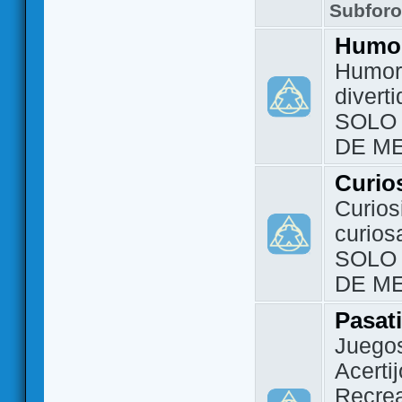
Subfor
Humo
Humor 
divert
SOLO
DE M
Curio
Curios
curios
SOLO
DE M
Pasat
Juegos
Acerti
Recrea