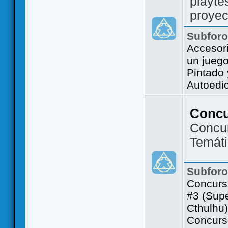
playte
proyec
Subfor
Accesor
un jueg
Pintado
Autoedi
Conc
Concu
Temát
Subfor
Concurs
#3 (Sup
Cthulhu)
Concurs