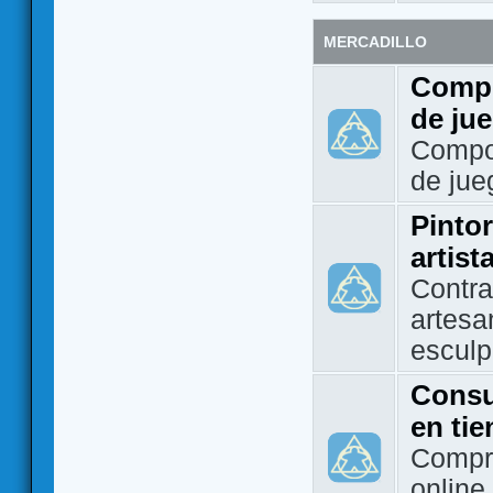
MERCADILLO
Compo
de ju
Compo
de jue
Pintor
artist
Contra
artesa
esculp
Consu
en ti
Compra
online 