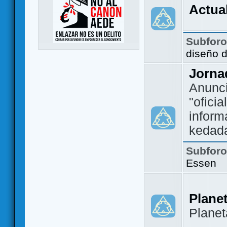
Actua
Subfor
diseño 
Jorna
Anunc
"ofici
inform
kedad
Subfor
Essen
Plane
Plane