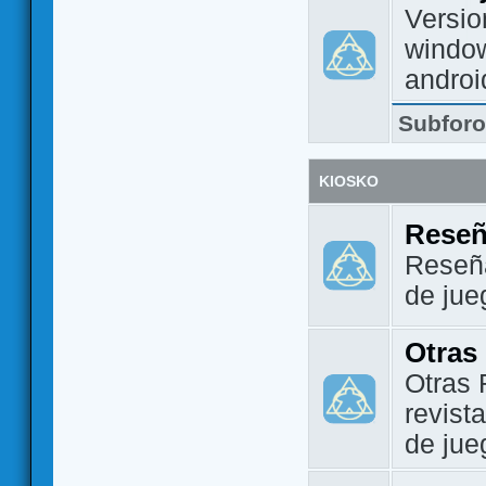
Versio
window
androi
Subfor
KIOSKO
Reseñ
Reseña
de jue
Otras
Otras 
revist
de jue