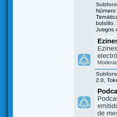
Subfor
Número 
Temátic
bolsillo
,
Juegos d
Ezine
Ezines
electr
Modera
Subfor
2.0
,
Tok
Podca
Podca
emitid
de me