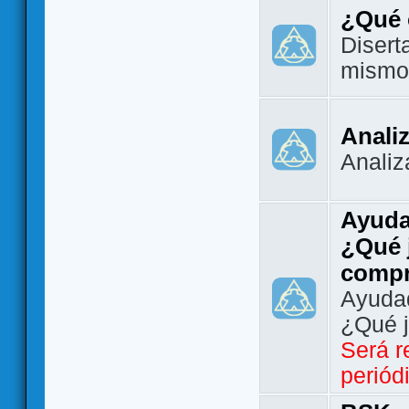
¿Qué 
Disert
mismo
Analiz
Analiz
Ayuda
¿Qué 
comp
Ayudad
¿Qué 
Será r
periód