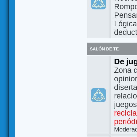
Rompe
Pensam
Lógic
deduct
SALÓN DE TE
De ju
Zona d
opinio
disert
relaci
juego
recicl
periód
Modera