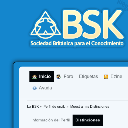
  Inicio
  Foro
Etiquetas
  Ezine
  Ayuda
La BSK
»
Perfil de orpik 
»
Muestra mis Distinciones
Información del Perfil
Distinciones