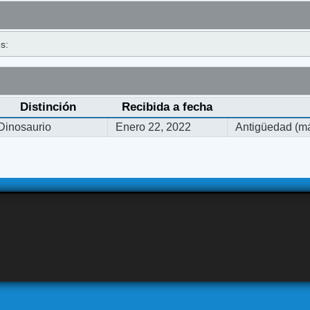
s:
Distinción
Recibida a fecha
Dinosaurio
Enero 22, 2022
Antigüedad (má