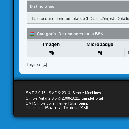
Distinciones
Este usuario tiene un total de
1
Distinción(es). Detalle
Categoría: Distinciones en la BSK
Imagen
Microbadge
Páginas: [
1
]
SMF 2.0.15
|
SMF © 2013
,
Simple Machines
SimplePortal 2.3.5 © 2008-2012, SimplePortal
SMFSimple.com Theme | Skin Samp
Sitemap:
Boards
|
Topics
|
XML