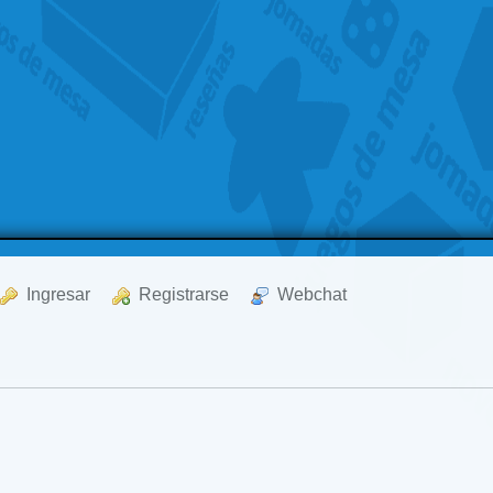
  Ingresar
  Registrarse
  Webchat