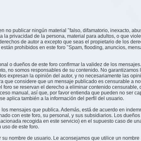
n no publicar ningún material "falso, difamatorio, inexacto, abus
a privacidad de la persona, material para adultos, o que viole
derechos de autor a excepto que seas el propietario de los der
én están prohibidos en este foro "Spam, flooding, anuncios, me
nal o dueños de este foro confirmar la validez de los mensajes
nto, no somos responsables de su contenido. No garantizamos la 
s expresan la opinión del autor, y no necesariamente las opini
era que considere que un mensaje publicado es censurable a noti
l foro se reservan el derecho a eliminar contenido censurable, 
oceso manual, así que, por favor entienda que pueden no ser c
se aplica también a la información del perfil del usuario.
 los mensajes que publica. Además, está de acuerdo en indemni
onado con este foro, su personal, y sus subsidiarios. Los dueños
relacionada recogida en este servicio) en el supuesto caso de u
 uso de este foro.
gir su nombre de usuario. Le aconsejamos que utilice un nombr