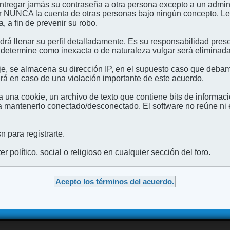
entregar jamás su contraseña a otra persona excepto a un admini
usar NUNCA la cuenta de otras personas bajo ningún concep
 a fin de prevenir su robo.
odrá llenar su perfil detalladamente. Es su responsabilidad pres
 determine como inexacta o de naturaleza vulgar será eliminada,
e, se almacena su dirección IP, en el supuesto caso que debamo
irá en caso de una violación importante de este acuerdo.
 una cookie, un archivo de texto que contiene bits de informac
mantenerlo conectado/desconectado. El software no reúne ni en
 para registrarte.
 político, social o religioso en cualquier sección del foro.