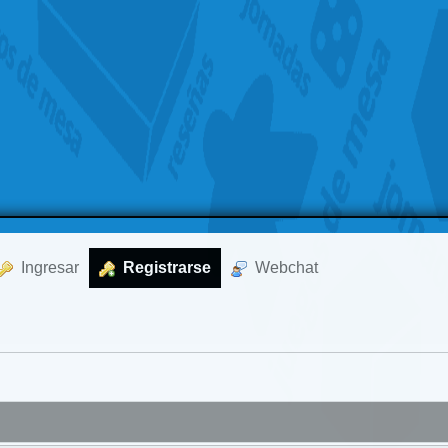
  Ingresar
  Registrarse
  Webchat