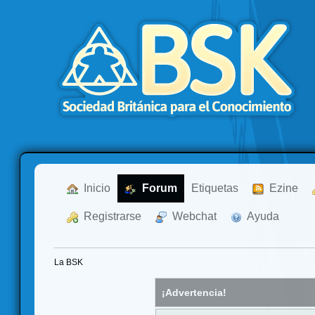
  Inicio
  Forum
Etiquetas
  Ezine
  Registrarse
  Webchat
  Ayuda
La BSK
¡Advertencia!