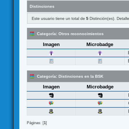
Distinciones
Este usuario tiene un total de
5
Distinción(es). Detalle
Categoría: Otros reconocimientos
Imagen
Microbadge
Categoría: Distinciones en la BSK
Imagen
Microbadge
Páginas: [
1
]