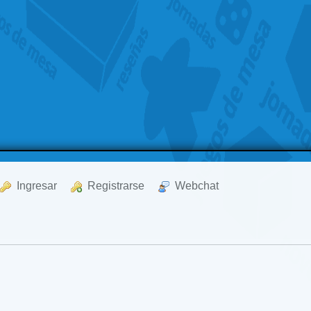
  Ingresar
  Registrarse
  Webchat