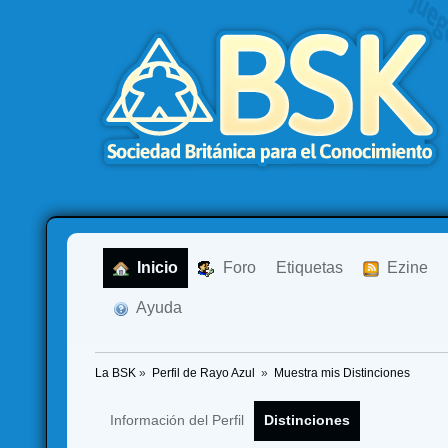
  Inicio
  Foro
Etiquetas
  Ezine
  Ayuda
La BSK
»
Perfil de Rayo Azul 
»
Muestra mis Distinciones
Información del Perfil
Distinciones