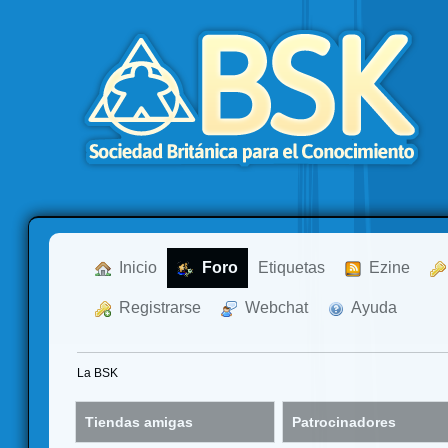
  Inicio
  Foro
Etiquetas
  Ezine
  Registrarse
  Webchat
  Ayuda
La BSK
Tiendas amigas
Patrocinadores