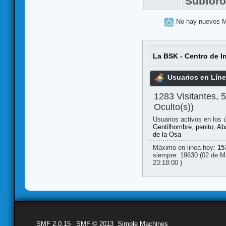
Subfor
No hay nuevos 
La BSK - Centro de I
Usuarios en Lín
1283 Visitantes, 
Oculto(s))
Usuarios activos en los 
Gentilhombre
,
penito
,
Ab
de la Osa
Máximo en linea hoy:
15
siempre: 19630 (02 de M
23:18:00 )
SMF 2.0.15
|
SMF © 2013
,
Simple Machines