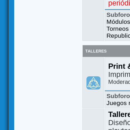
periód
Subfor
Módulos 
Torneos
Republi
TALLERES
Print 
Imprim
Modera
Subfor
Juegos 
Taller
Diseño