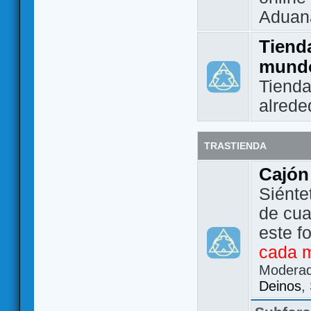
Aduan
Tienda
mund
Tienda
alrede
TRASTIENDA
Cajón
Siénte
de cua
este f
cada 
Modera
Deinos
,