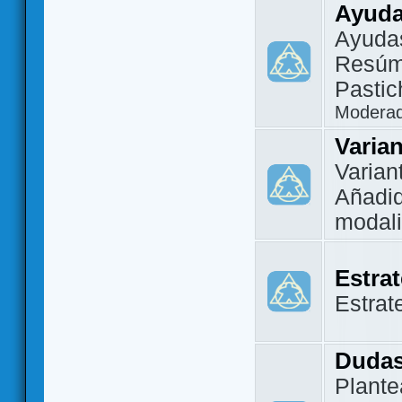
Ayuda
Ayuda
Resúm
Pastic
Modera
Varia
Varian
Añadi
modal
Estra
Estrat
Dudas
Plante