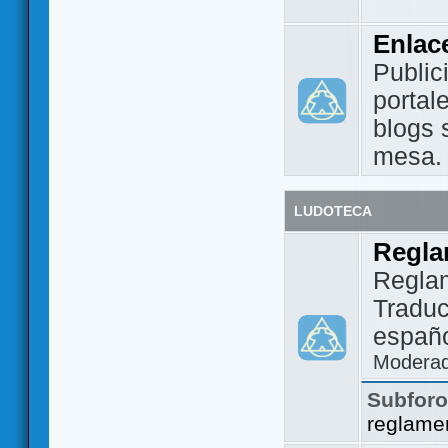
Enlac
Public
portal
blogs 
mesa.
LUDOTECA
Regla
Regla
Traduc
españo
Modera
Subfor
reglame