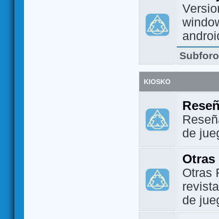
Versio
window
androi
Subfor
KIOSKO
Reseñ
Reseña
de jue
Otras
Otras 
revist
de jue