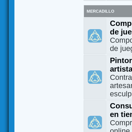
MERCADILLO
Compo
de ju
Compo
de jue
Pintor
artist
Contra
artesa
esculp
Consu
en ti
Compra
online 