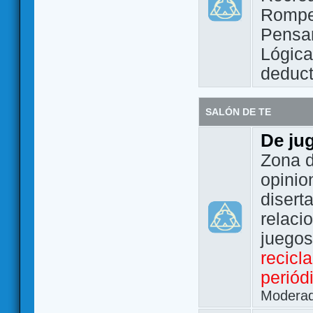
Rompe
Pensam
Lógic
deduct
SALÓN DE TE
De ju
Zona d
opinio
disert
relaci
juego
recicl
periód
Modera