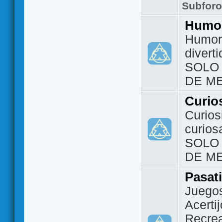
Subfor
Humo
Humor 
divert
SOLO
DE M
Curio
Curios
curios
SOLO
DE M
Pasat
Juegos
Acerti
Recrea