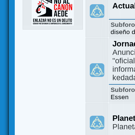
Actua
Subfor
diseño 
Jorna
Anunc
"ofici
inform
kedad
Subfor
Essen
Plane
Plane