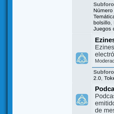
Subfor
Número 
Temátic
bolsillo
,
Juegos d
Ezine
Ezines
electr
Modera
Subfor
2.0
,
Tok
Podca
Podca
emitid
de me