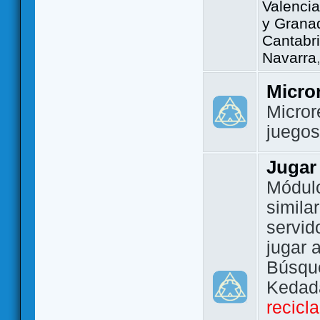
Valencia
y Grana
Cantabri
Navarra
Micro
Micror
juego
Jugar
Módulo
simila
servid
jugar 
Búsque
Kedada
recicl