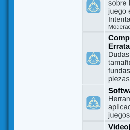
sobre 
juego 
Intent
Modera
Compo
Errat
Dudas
tamañ
fundas
piezas
Softw
Herram
aplica
juegos
Video