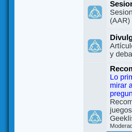
Sesio
Sesion
(AAR)
Divul
Artícu
y deba
Reco
Lo pri
mirar 
pregun
Recom
juegos
Geekli
Modera