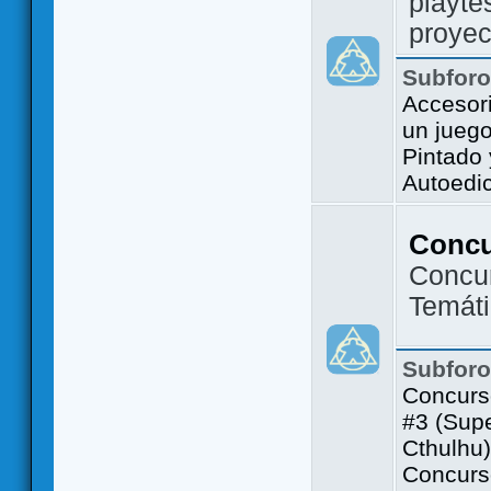
playte
proyec
Subfor
Accesor
un jueg
Pintado
Autoedi
Conc
Concu
Temát
Subfor
Concurs
#3 (Sup
Cthulhu)
Concurs