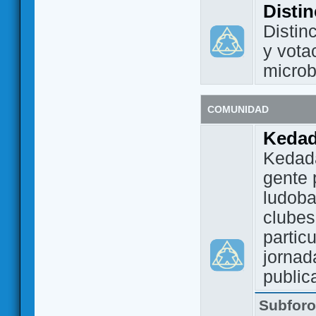
Disti
Distin
y vota
micro
COMUNIDAD
Keda
Kedada
gente 
ludoba
clubes
partic
jornad
public
Subfor