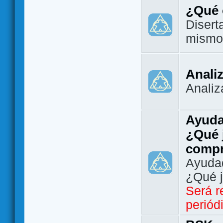
¿Qué 
Disert
mismo
Analiz
Analiz
Ayuda
¿Qué 
comp
Ayudad
¿Qué 
Será r
periód