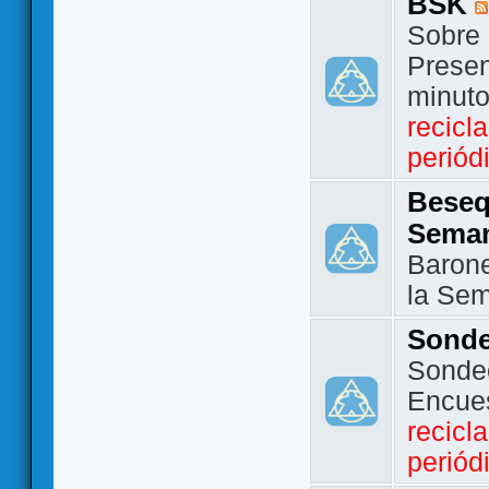
BSK
Sobre 
Presen
minut
recicl
periód
Beseq
Sema
Barone
la Se
Sond
Sondeo
Encue
recicl
periód