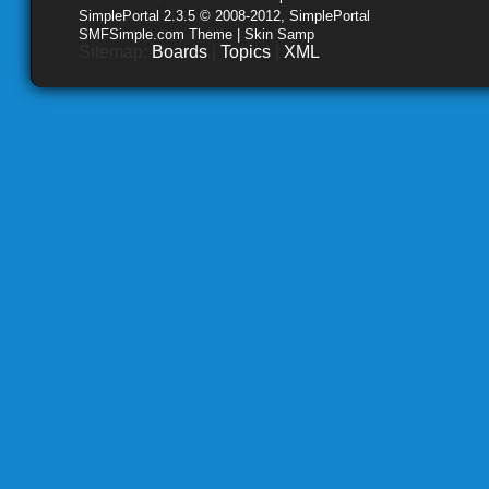
SimplePortal 2.3.5 © 2008-2012, SimplePortal
SMFSimple.com Theme | Skin Samp
Sitemap:
Boards
|
Topics
|
XML