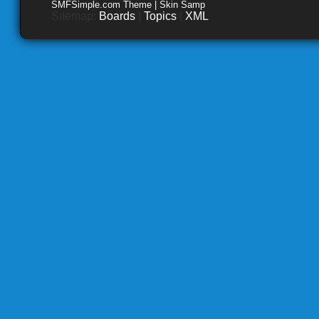
SMFSimple.com Theme | Skin Samp
Sitemap:
Boards
|
Topics
|
XML