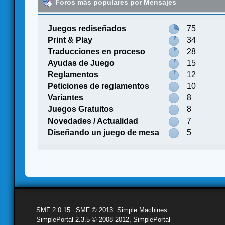
Foros más populares por Mensajes
Juegos rediseñados
75
Print & Play
34
Traducciones en proceso
28
Ayudas de Juego
15
Reglamentos
12
Peticiones de reglamentos
10
Variantes
8
Juegos Gratuitos
8
Novedades / Actualidad
7
Diseñando un juego de mesa
5
SMF 2.0.15
|
SMF © 2013
,
Simple Machines
SimplePortal 2.3.5 © 2008-2012, SimplePortal