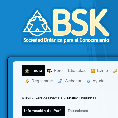
  Inicio
  Foro
Etiquetas
  Ezine
  Registrarse
  Webchat
  Ayuda
La BSK
»
Perfil de severnaia 
»
Mostrar Estadísticas
Información del Perfil
Distinciones