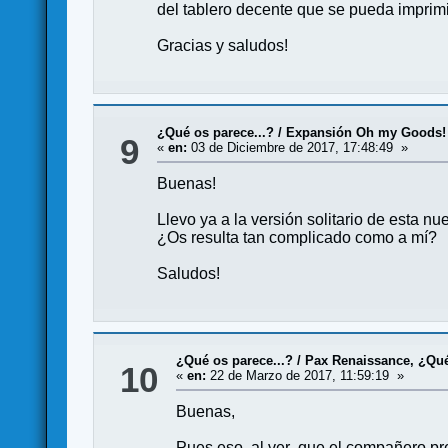
del tablero decente que se pueda imprimi
Gracias y saludos!
¿Qué os parece...?
/
Expansión Oh my Goods!
9
«
en:
03 de Diciembre de 2017, 17:48:49 »
Buenas!
Llevo ya a la versión solitario de esta n
¿Os resulta tan complicado como a mí?
Saludos!
¿Qué os parece...?
/
Pax Renaissance, ¿Qu
10
«
en:
22 de Marzo de 2017, 11:59:19 »
Buenas,
Pues eso, al ver que el compañero pre