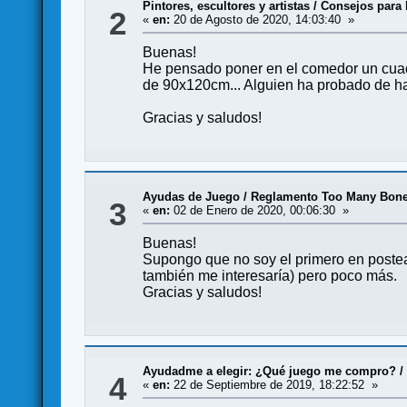
Pintores, escultores y artistas
/
Consejos para 
2
«
en:
20 de Agosto de 2020, 14:03:40 »
Buenas!
He pensado poner en el comedor un cuad
de 90x120cm... Alguien ha probado de ha
Gracias y saludos!
Ayudas de Juego
/
Reglamento Too Many Bon
3
«
en:
02 de Enero de 2020, 00:06:30 »
Buenas!
Supongo que no soy el primero en postear
también me interesaría) pero poco más.
Gracias y saludos!
Ayudadme a elegir: ¿Qué juego me compro?
4
«
en:
22 de Septiembre de 2019, 18:22:52 »