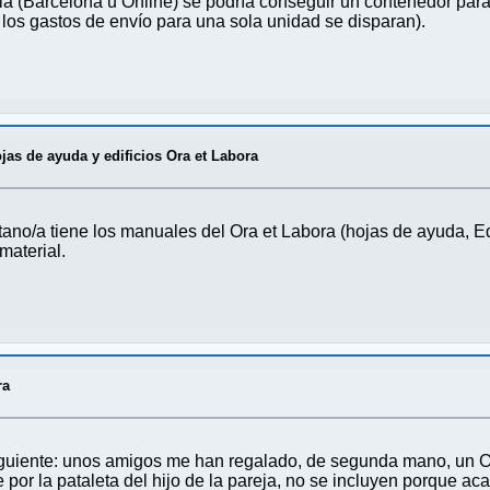
la (Barcelona u Online) se podría conseguir un contenedor pa
los gastos de envío para una sola unidad se disparan).
jas de ayuda y edificios Ora et Labora
no/a tiene los manuales del Ora et Labora (hojas de ayuda, Edif
material.
ra
iguiente: unos amigos me han regalado, de segunda mano, un Or
e por la pataleta del hijo de la pareja, no se incluyen porque a