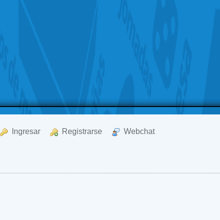
  Ingresar
  Registrarse
  Webchat