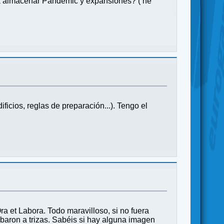
ra almacenar Pandemic y expansiones? ( he
icios, reglas de preparación...). Tengo el
a et Labora. Todo maravilloso, si no fuera
cabaron a trizas. Sabéis si hay alguna imagen