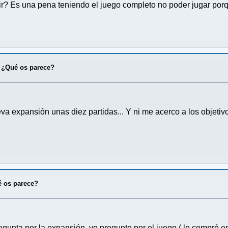
r? Es una pena teniendo el juego completo no poder jugar porq
 ¿Qué os parece?
ueva expansión unas diez partidas... Y ni me acerco a los objetiv
é os parece?
gunta por la expansión, yo pregunto por el juego ( lo compré e