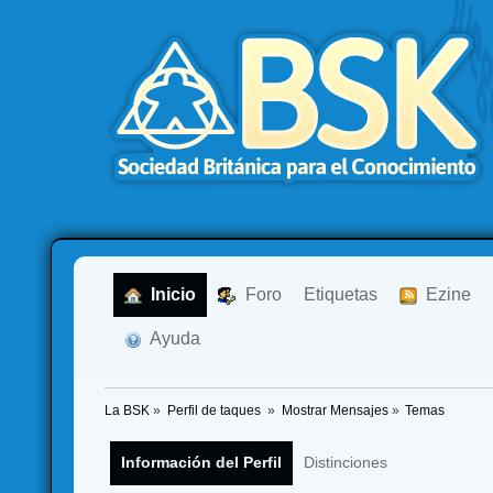
  Inicio
  Foro
Etiquetas
  Ezine
  Ayuda
La BSK
»
Perfil de taques 
»
Mostrar Mensajes
»
Temas
Información del Perfil
Distinciones