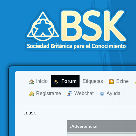
  Inicio
  Forum
Etiquetas
  Ezine
  Registrarse
  Webchat
  Ayuda
La BSK
¡Advertencia!