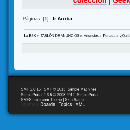
colección
|
Geek
Páginas: [
1
]
Ir Arriba
La BSK
»
TABLÓN DE ANUNCIOS
»
Anuncios
»
Portada
»
¿Quié
SMF 2.0.15
|
SMF © 2013
,
Simple Machines
SimplePortal 2.3.5 © 2008-2012, SimplePortal
SMFSimple.com Theme | Skin Samp
Sitemap:
Boards
|
Topics
|
XML