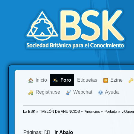
  Inicio
  Foro
Etiquetas
  Ezine
  Registrarse
  Webchat
  Ayuda
La BSK
»
TABLÓN DE ANUNCIOS
»
Anuncios
»
Portada
»
¿Quién
Páginas: [
1
]
Ir Abajo