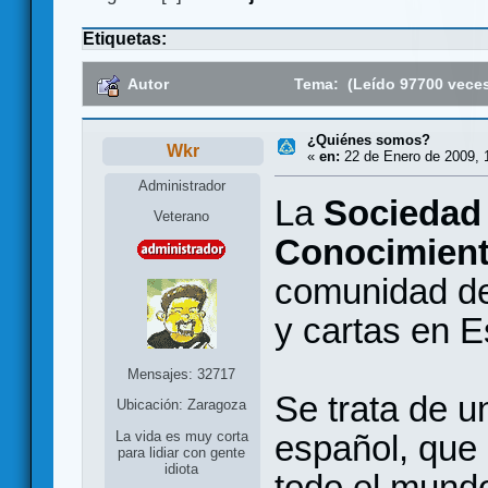
Etiquetas:
Autor
Tema: (Leído 97700 vece
¿Quiénes somos?
Wkr
«
en:
22 de Enero de 2009, 
Administrador
La
Sociedad 
Veterano
Conocimient
comunidad de
y cartas en 
Mensajes: 32717
Se trata de u
Ubicación: Zaragoza
español, que 
La vida es muy corta
para lidiar con gente
idiota
todo el mundo