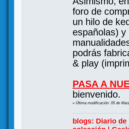
Asimismo, en
foro de comp
un hilo de k
españolas) y
manualidades
podrás fabric
& play (imprim
PASA A NU
bienvenido.
«
Última modificación: 05 de Mar
blogs:
Diario d