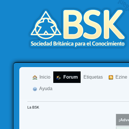
  Inicio
  Forum
Etiquetas
  Ezine
  Ayuda
La BSK
¡Adve