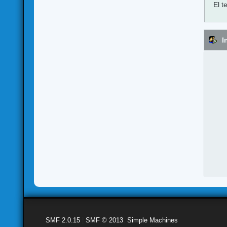
El t
I
SMF 2.0.15
|
SMF © 2013
,
Simple Machines