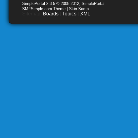
SimplePortal 2.3.5 © 2008-2012, SimplePortal
SMFSimple.com Theme | Skin Samp
Sitemap:
Boards
|
Topics
|
XML