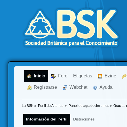
  Inicio
  Foro
Etiquetas
  Ezine
  Registrarse
  Webchat
  Ayuda
La BSK
»
Perfil de Artorius 
»
Panel de agradecimientos
»
Gracias 
Información del Perfil
Distinciones