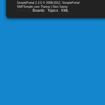
SimplePortal 2.3.5 © 2008-2012, SimplePortal
SMFSimple.com Theme | Skin Samp
Sitemap:
Boards
|
Topics
|
XML