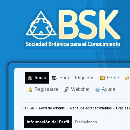
  Inicio
  Foro
Etiquetas
  Ezine
  Registrarse
  Webchat
  Ayuda
La BSK
»
Perfil de Artorius 
»
Panel de agradecimientos
»
Gracias 
Información del Perfil
Distinciones